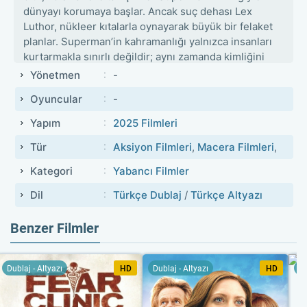
dünyayı korumaya başlar. Ancak suç dehası Lex
Luthor, nükleer kıtalarla oynayarak büyük bir felaket
planlar. Superman’in kahramanlığı yalnızca insanları
kurtarmakla sınırlı değildir; aynı zamanda kimliğini
gizleyerek sevdiği insanlarla olan bağını korumakla
Yönetmen
-
da sınanır. Film, destansı görselliği ve umut mesajıyla
Oyuncular
-
modern süper kahraman sinemasının temel taşını
atar.
Yapım
2025 Filmleri
Tür
Aksiyon Filmleri
,
Macera Filmleri
,
Kategori
Yabancı Filmler
Dil
Türkçe Dublaj
/
Türkçe Altyazı
Benzer Filmler
Dublaj - Altyazı
HD
Dublaj - Altyazı
HD
Du