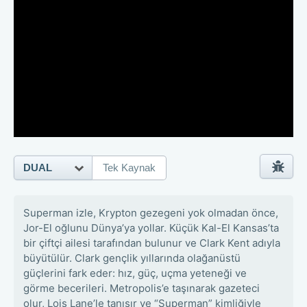
DUAL
Tek Kaynak
Superman izle, Krypton gezegeni yok olmadan önce,
Jor-El oğlunu Dünya’ya yollar. Küçük Kal-El Kansas’ta
bir çiftçi ailesi tarafından bulunur ve Clark Kent adıyla
büyütülür. Clark gençlik yıllarında olağanüstü
güçlerini fark eder: hız, güç, uçma yeteneği ve
görme becerileri. Metropolis’e taşınarak gazeteci
olur, Lois Lane’le tanışır ve “Superman” kimliğiyle