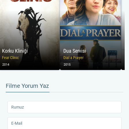
Korku Kliniği
Dua Servisi
Fear Clinic
Dial a Prayer
2014
2015
20
Filme Yorum Yaz