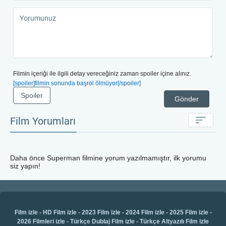
Filmin içeriği ile ilgili detay vereceğiniz zaman spoiler içine alınız.
[spoiler]filmin sonunda başrol ölmüyor[/spoiler]
Spoiler
Gönder
Film Yorumları
Daha önce
Superman
filmine yorum yazılmamıştır, ilk yorumu
siz yapın!
Film izle
-
HD Film izle
-
2023 Film izle
-
2024 Film izle
-
2025 Film izle
-
2026 Filmleri izle
-
Türkçe Dublaj Film izle
-
Türkçe Altyazılı Film izle