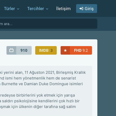
Türler
Tercihler
İletişim
Giriş
★
910
IMDB
3
FHD
9.2
i yerini alan, 11 Ağuston 2021, Birleşmiş Krallık
land ismi hem yönetmenlik hem de senarist
am Burnette ve Damian Duke Domingue isimleri
edeyse birbirlerini yok etmek için yarışa
ldırı psikolojisine kendilerini çok hızlı bir
uşmak için ülkenin diğer tarafına sağ salim