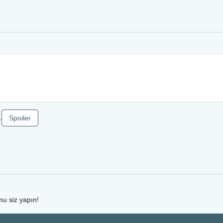
Spoiler
.
mu siz yapın!