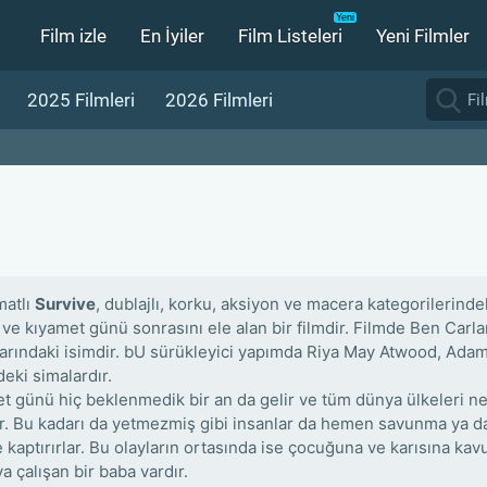
Film izle
En İyiler
Film Listeleri
Yeni Filmler
2025 Filmleri
2026 Filmleri
matlı
Survive
, dublajlı, korku, aksiyon ve macera kategorilerindek
 ve kıyamet günü sonrasını ele alan bir filmdir. Filmde Ben Car
larındaki isimdir. bU sürükleyici yapımda Riya May Atwood, Ad
deki simalardır.
t günü hiç beklenmedik bir an da gelir ve tüm dünya ülkeleri ner
er. Bu kadarı da yetmezmiş gibi insanlar da hemen savunma ya da sa
e kaptırırlar. Bu olayların ortasında ise çocuğuna ve karısına kav
a çalışan bir baba vardır.