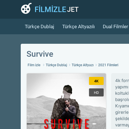
FİLMİZLE
JET
Türkçe Dublaj
Türkçe Altyazılı
Dual Filmler
Survive
Film izle
Türkçe Dublaj
Türkçe Altyazı
2021 Filmleri
4k for
4K
yapımı
HD
koltuk
başrol
Kıyame
girerl
şekild
varmay