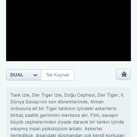
DUAL
Tek Kaynak
Tank izle, Der Tiger izle, Doğu Cephesi,
Der Tiger
, II.
Dünya Savaşı’nın son dönemlerinde, Alman
ordusuna ait bir Tiger tankının içindeki askerlerin
birkaç saatlik gerilimini merkeze alır. Film, savaşın
büyük cephelerinden ziyade daracık bir tankın içinde
sıkışmış insan psikolojisini anlatır. Askerler
ilerledikçe, dışarıdaki düşmandan çok kendi korkuları