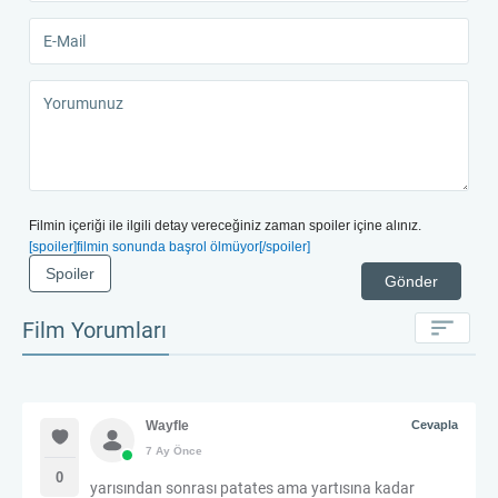
Filmin içeriği ile ilgili detay vereceğiniz zaman spoiler içine alınız.
[spoiler]filmin sonunda başrol ölmüyor[/spoiler]
Spoiler
Gönder
Film Yorumları
Wayfle
Cevapla
7 Ay Önce
0
yarısından sonrası patates ama yartısına kadar