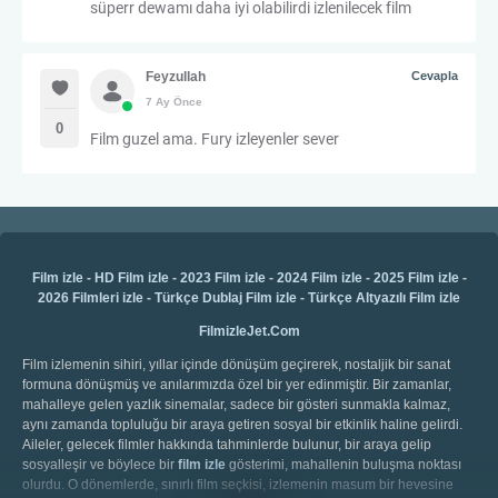
süperr dewamı daha iyi olabilirdi izlenilecek film
Feyzullah
Cevapla
7 Ay Önce
0
Film guzel ama. Fury izleyenler sever
Film izle
-
HD Film izle
-
2023 Film izle
-
2024 Film izle
-
2025 Film izle
-
2026 Filmleri izle
-
Türkçe Dublaj Film izle
-
Türkçe Altyazılı Film izle
FilmizleJet.Com
Film izlemenin sihiri, yıllar içinde dönüşüm geçirerek, nostaljik bir sanat
formuna dönüşmüş ve anılarımızda özel bir yer edinmiştir. Bir zamanlar,
mahalleye gelen yazlık sinemalar, sadece bir gösteri sunmakla kalmaz,
aynı zamanda topluluğu bir araya getiren sosyal bir etkinlik haline gelirdi.
Aileler, gelecek filmler hakkında tahminlerde bulunur, bir araya gelip
sosyalleşir ve böylece bir
film izle
gösterimi, mahallenin buluşma noktası
olurdu. O dönemlerde, sınırlı film seçkisi, izlemenin masum bir hevesine