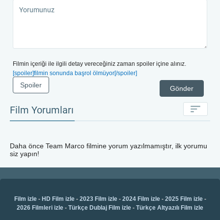
mi?
Filmin içeriği ile ilgili detay vereceğiniz zaman spoiler içine alınız.
[spoiler]filmin sonunda başrol ölmüyor[/spoiler]
Spoiler
Gönder
Film Yorumları
Daha önce
Team Marco
filmine yorum yazılmamıştır, ilk yorumu
siz yapın!
Film izle
-
HD Film izle
-
2023 Film izle
-
2024 Film izle
-
2025 Film izle
-
2026 Filmleri izle
-
Türkçe Dublaj Film izle
-
Türkçe Altyazılı Film izle