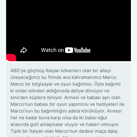
ABD’ye göçmüş İtalyan kökenleri olan bir aileyi
izleyeceğimiz bu filmde ana kahramanımız Marco.
Marco bir bilgisayar ve oyun bağımlısı. Öyle bağımlı
ki onları elinden aldığınızda deliye dönüyor ve
sinirden küplere biniyor. Annesi ve babası ayrı olan
Marco’nun babası bir oyun yapımcısı ve hediyeleri ile
Marco’nun bu bağımlılığını adeta körüklüyor. Annesi
her ne kadar buna karşı olsa da iki baba-oğul
arasında gizli anlaşmalar oluyor ve haberi olmuyor.
Tipik bir İtalyan olan Marco’nun dedesi maça dalıp