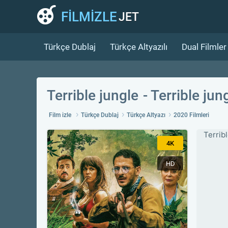
FİLMİZLE
JET
Türkçe Dublaj
Türkçe Altyazılı
Dual Filmler
Terrible jungle
Terrible jun
Film izle
Türkçe Dublaj
Türkçe Altyazı
2020 Filmleri
Terribl
4K
HD