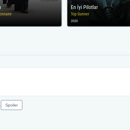
ı
En İyi Pilotlar
onnaire
Top Gunner
2020
Spoiler
.