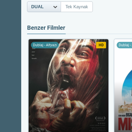
DUAL
Tek Kaynak
Benzer Filmler
Dublaj - Altyazı
HD
Dublaj -