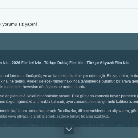
lk yorumu siz yapın!
m izle
-
2026 Filmleri izle
-
Türkçe Dublaj Film izle
-
Türkçe Altyazılı Film izle
bir sanat formuna dönüşmüş ve anılarımızda özel bir yer edinmiştir. Bir zamanlar, ma
k haline gelirdi. Aileler, gelecek filmler hakkında tahminlerde bulunur, bir araya gel
emenin masum bir hevesine dönüşmesine neden olurdu.
ve erişilebilirliği köklü bir dönüşüm yaşadı. Eski günlerin karıncalı beyaz perdeleri 
 seçme özgürlüğümüzü artırmakla kalmadı, aynı zamanda ses ve görüntü kalitesi üzerin
 izlemenin kapılarını ardına kadar açtı. Bu cihazlar, dil seçeneklerinden altyazılara, g
dublaj veya altyazılı olarak izlemek, sadece birkaç tıklama uzaklıkta.
i tür filmleri izleyeceğimize karar verme özgürlüğümüz de var. Film sektörünün ve inter
çin animasyonlar, gençler için aksiyon dolu sahneler, yetişkinler için bilim kurgu v