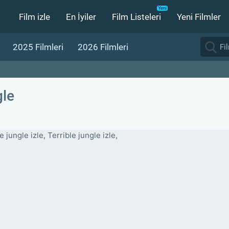
Film izle
En İyiler
Film Listeleri
Yeni Filmler
2025 Filmleri
2026 Filmleri
gle
e jungle izle, Terrible jungle izle,