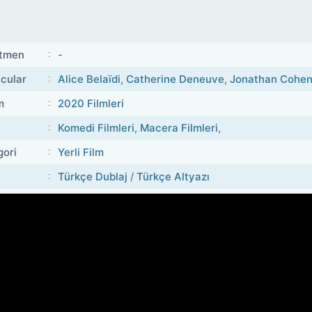
tmen
-
cular
Alice Belaïdi
,
Catherine Deneuve
,
Jonathan Cohe
m
2020 Filmleri
Komedi Filmleri
,
Macera Filmleri
,
gori
Yerli Film
Türkçe Dublaj
/
Türkçe Altyazı