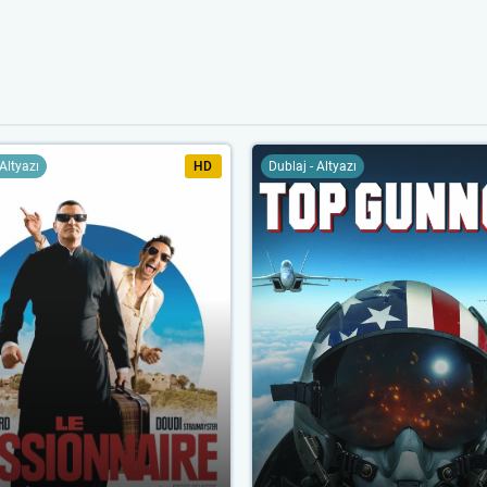
 Altyazı
HD
Dublaj - Altyazı