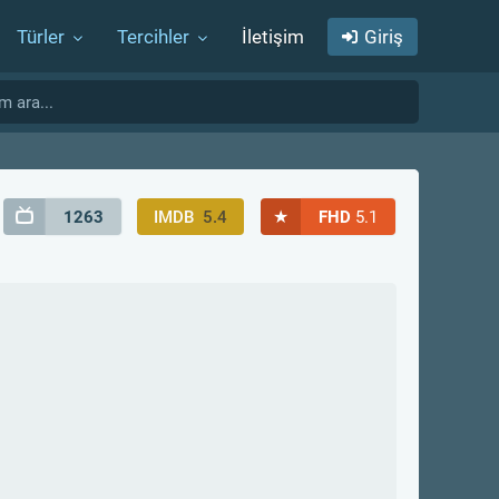
Türler
Tercihler
İletişim
Giriş
★
1263
IMDB
5.4
FHD
5.1