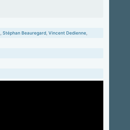
n
,
Stéphan Beauregard
,
Vincent Dedienne
,