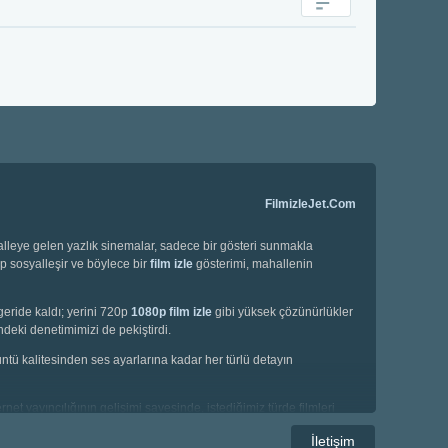
FilmizleJet.Com
halleye gelen yazlık sinemalar, sadece bir gösteri sunmakla
ip sosyalleşir ve böylece bir
film izle
gösterimi, mahallenin
geride kaldı; yerini 720p
1080p film izle
gibi yüksek çözünürlükler
deki denetimimizi de pekiştirdi.
örüntü kalitesinden ses ayarlarına kadar her türlü detayın
net yayıncılığının gelişimi sayesinde, istediğimiz türde filmleri
e korku filmleri gibi geniş bir yelpazede seçim yapma imkanına
İletişim