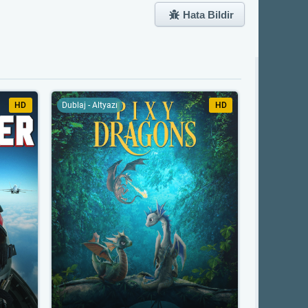
Hata Bildir
HD
Dublaj - Altyazı
HD