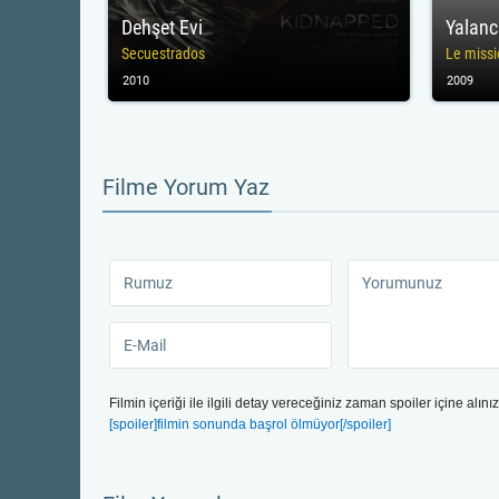
Dehşet Evi
Yalanc
Secuestrados
Le missi
2010
2009
Filme Yorum Yaz
Filmin içeriği ile ilgili detay vereceğiniz zaman spoiler içine alınız
[spoiler]filmin sonunda başrol ölmüyor[/spoiler]