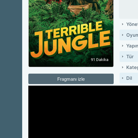
Yöne
Oyun
Yapı
Tür
91 Dakika
Kate
Dil
Fragmanı izle