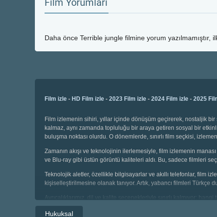
Film Yorumları
Daha önce
Terrible jungle
filmine yorum yazılmamıştır, i
Film izle
-
HD Film izle
-
2023 Film izle
-
2024 Film izle
-
2025 Fil
Film izlemenin sihiri, yıllar içinde dönüşüm geçirerek, nostaljik 
kalmaz, aynı zamanda topluluğu bir araya getiren sosyal bir etkinli
buluşma noktası olurdu. O dönemlerde, sınırlı film seçkisi, izl
Zamanın akışı ve teknolojinin ilerlemesiyle, film izlemenin manası 
ve Blu-ray gibi üstün görüntü kaliteleri aldı. Bu, sadece filmleri
Teknolojik aletler, özellikle bilgisayarlar ve akıllı telefonlar, film
kişiselleştirilmesine olanak tanıyor. Artık, yabancı filmleri Türkçe 
Ayrıcalıklarımız, dil ve kalite seçenekleriyle sınırlı kalmıyor; hang
seçebiliyor, geniş kategoriler arasında gezinebiliyoruz. Çocuklar i
Hukuksal
sahibiz.