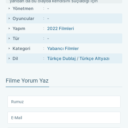
yandan da bu olayda kendisini suçladığı için
dolandırıcıları bulabilmek için araştırmalarına başlar.
Yönetmen
-
Büyükbabasını dolandıranların kim olduğunu
Oyuncular
-
bulabilmek için kendisini suç dünyasının içerisinde
bulan Rudi, onları yakalayabilecek midir?
Yapım
2022 Filmleri
Tür
-
Kategori
Yabancı Filmler
Dil
Türkçe Dublaj
/
Türkçe Altyazı
Filme Yorum Yaz