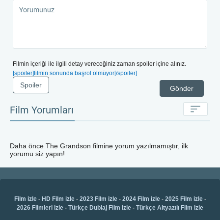
Filmin içeriği ile ilgili detay vereceğiniz zaman spoiler içine alınız.
[spoiler]filmin sonunda başrol ölmüyor[/spoiler]
Spoiler
Gönder
Film Yorumları
Daha önce
The Grandson
filmine yorum yazılmamıştır, ilk
yorumu siz yapın!
Film izle
-
HD Film izle
-
2023 Film izle
-
2024 Film izle
-
2025 Film izle
-
2026 Filmleri izle
-
Türkçe Dublaj Film izle
-
Türkçe Altyazılı Film izle