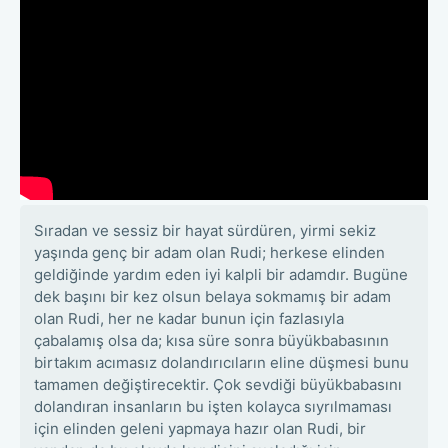
Sıradan ve sessiz bir hayat sürdüren, yirmi sekiz
yaşında genç bir adam olan Rudi; herkese elinden
geldiğinde yardım eden iyi kalpli bir adamdır. Bugüne
dek başını bir kez olsun belaya sokmamış bir adam
olan Rudi, her ne kadar bunun için fazlasıyla
çabalamış olsa da; kısa süre sonra büyükbabasının
birtakım acımasız dolandırıcıların eline düşmesi bunu
tamamen değiştirecektir. Çok sevdiği büyükbabasını
dolandıran insanların bu işten kolayca sıyrılmaması
için elinden geleni yapmaya hazır olan Rudi, bir