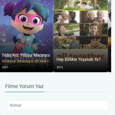
Yıldız Kız: Yılbaşı Macerası
Ca
Hep Birlikte Yaşasak Ya?
StarBeam: Beaming in the New Year
Ki
2021
2012
20
Filme Yorum Yaz