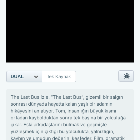
DUAL
Tek Kaynak
The Last Bus izle, “The Last Bus”, gizemli bir salgın
sonrası dünyada hayatta kalan yaşlı bir adamın
hikâyesini anlatıyor. Tom, insanlığın büyük kısmı
ortadan kaybolduktan sonra tek başına bir yolculuğa
çıkar. Eski arkadaşlarını bulmak ve geçmişle
yüzleşmek için çıktığı bu yolculukta, yalnızlığın,
kaybın ve umudun değerini keşfeder. Film, dramatik