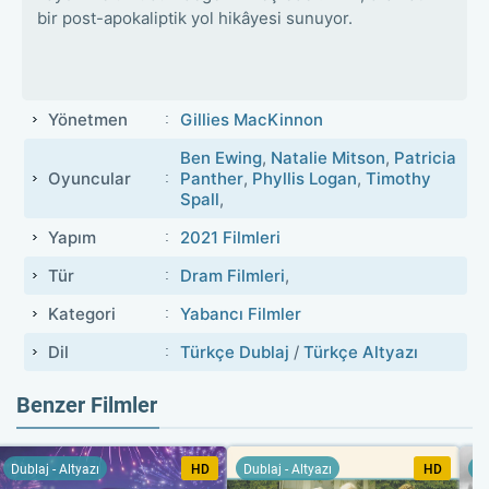
bir post-apokaliptik yol hikâyesi sunuyor.
Yönetmen
Gillies MacKinnon
Ben Ewing
,
Natalie Mitson
,
Patricia
Oyuncular
Panther
,
Phyllis Logan
,
Timothy
Spall
,
Yapım
2021 Filmleri
Tür
Dram Filmleri
,
Kategori
Yabancı Filmler
Dil
Türkçe Dublaj
/
Türkçe Altyazı
Benzer Filmler
Dublaj - Altyazı
HD
Dublaj - Altyazı
HD
Du