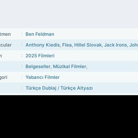
tmen
Ben Feldman
cular
Anthony Kiedis
,
Flea
,
Hillel Slovak
,
Jack Irons
,
Joh
m
2025 Filmleri
Belgeseller
,
Müzikal Filmler
,
gori
Yabancı Filmler
Türkçe Dublaj
/
Türkçe Altyazı