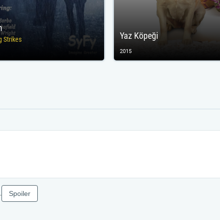
m
Yaz Köpeği
g Strikes
2015
Spoiler
.