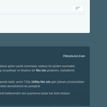
FilmizleJet.Com
halleye gelen yazlık sinemalar, sadece bir gösteri sunmakla
ip sosyalleşir ve böylece bir
film izle
gösterimi, mahallenin
geride kaldı; yerini 720p
1080p film izle
gibi yüksek çözünürlükler
deki denetimimizi de pekiştirdi.
örüntü kalitesinden ses ayarlarına kadar her türlü detayın
net yayıncılığının gelişimi sayesinde, istediğimiz türde filmleri