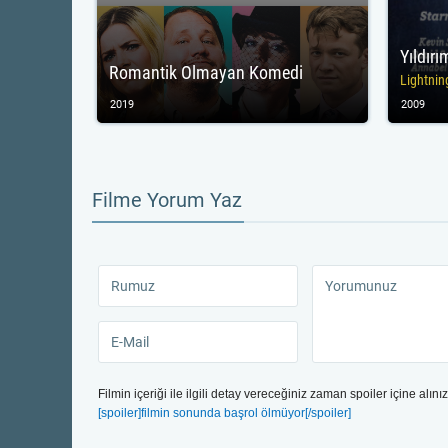
Yıldırı
Romantik Olmayan Komedi
Lightnin
2019
2009
Filme Yorum Yaz
Filmin içeriği ile ilgili detay vereceğiniz zaman spoiler içine alınız
[spoiler]filmin sonunda başrol ölmüyor[/spoiler]