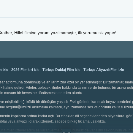
other, Hillel
filmine yorum yazılmamıştır, ilk yorumu siz yapın!
m izle
-
2026 Filmleri izle
-
Türkçe Dublaj Film izle
-
Türkçe Altyazılı Film izle
bir sanat formuna dönüşmüş ve anılarımızda özel bir yer edinmiştir. Bir zamanlar, ma
k haline gelirdi. Aileler, gelecek filmler hakkında tahminlerde bulunur, bir araya gel
emenin masum bir hevesine dönüşmesine neden olurdu.
ve erişilebilirliği köklü bir dönüşüm yaşadı. Eski günlerin karıncalı beyaz perdeleri 
 seçme özgürlüğümüzü artırmakla kalmadı, aynı zamanda ses ve görüntü kalitesi üzerin
 izlemenin kapılarını ardına kadar açtı. Bu cihazlar, dil seçeneklerinden altyazılara, g
dublaj veya altyazılı olarak izlemek, sadece birkaç tıklama uzaklıkta.
i tür filmleri izleyeceğimize karar verme özgürlüğümüz de var. Film sektörünün ve inter