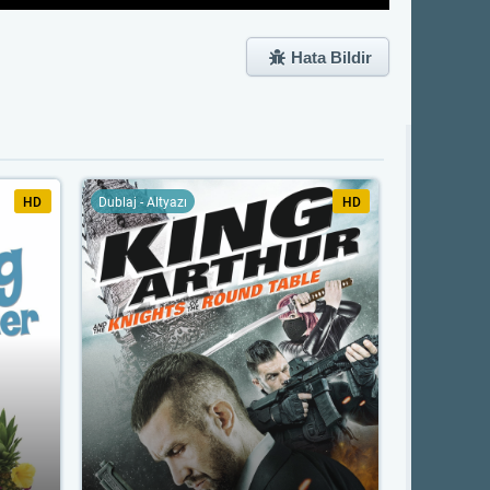
Hata Bildir
HD
Dublaj - Altyazı
HD