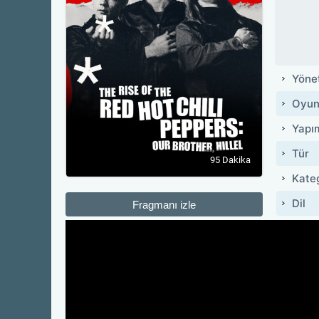
Yöne
Oyun
Yapı
Tür
95 Dakika
Kate
Dil
Fragmanı izle