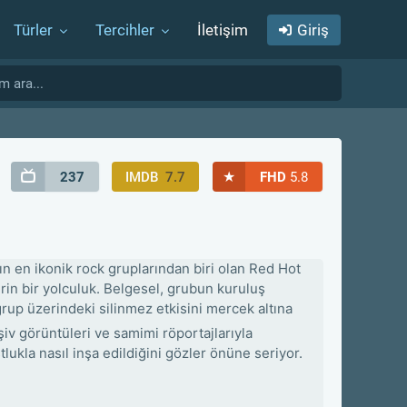
Türler
Tercihler
İletişim
Giriş
★
237
IMDB
7.7
FHD
5.8
ın en ikonik rock gruplarından biri olan Red Hot
rin bir yolculuk.
Belgesel, grubun kuruluş
 grup üzerindeki silinmez etkisini mercek altına
v görüntüleri ve samimi röportajlarıyla
ukla nasıl inşa edildiğini gözler önüne seriyor.