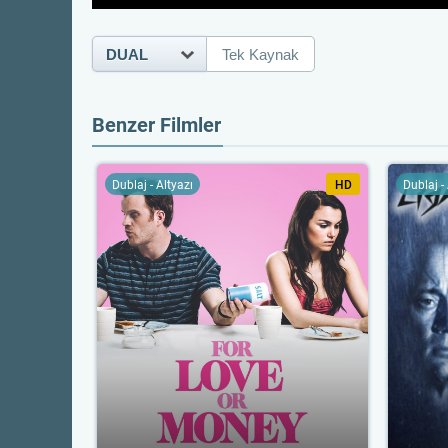
DUAL
Tek Kaynak
Benzer Filmler
Dublaj - Altyazı
HD
Dublaj -