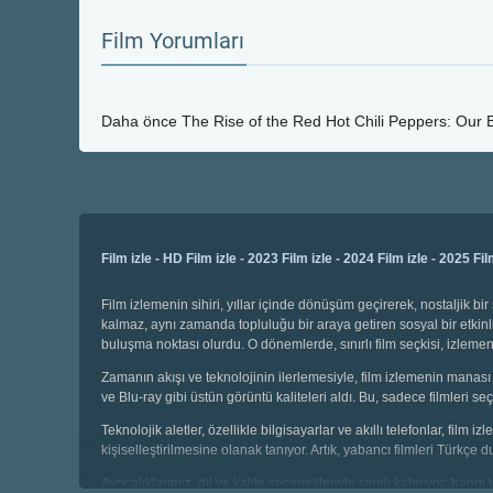
Film Yorumları
Daha önce
The Rise of the Red Hot Chili Peppers: Our Br
Film izle
-
HD Film izle
-
2023 Film izle
-
2024 Film izle
-
2025 Fil
Film izlemenin sihiri, yıllar içinde dönüşüm geçirerek, nostaljik 
kalmaz, aynı zamanda topluluğu bir araya getiren sosyal bir etkinli
buluşma noktası olurdu. O dönemlerde, sınırlı film seçkisi, izl
Zamanın akışı ve teknolojinin ilerlemesiyle, film izlemenin manası 
ve Blu-ray gibi üstün görüntü kaliteleri aldı. Bu, sadece filmleri
Teknolojik aletler, özellikle bilgisayarlar ve akıllı telefonlar, film
kişiselleştirilmesine olanak tanıyor. Artık, yabancı filmleri Türkçe 
Ayrıcalıklarımız, dil ve kalite seçenekleriyle sınırlı kalmıyor; hang