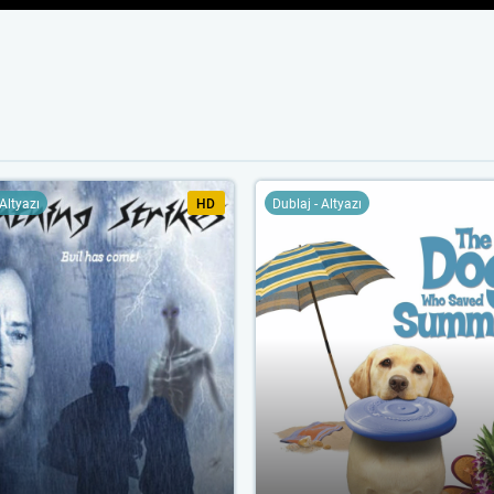
 Altyazı
HD
Dublaj - Altyazı