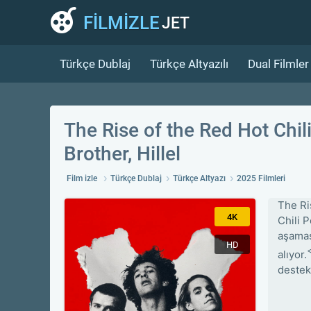
FİLMİZLE
JET
Türkçe Dublaj
Türkçe Altyazılı
Dual Filmler
The Rise of the Red Hot Chil
Brother, Hillel
Film izle
Türkçe Dublaj
Türkçe Altyazı
2025 Filmleri
The Ri
4K
Chili 
aşaması
HD
alıyor.
destek