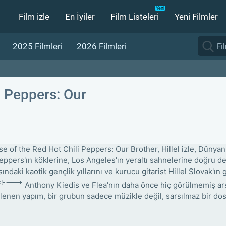
Film izle
En İyiler
Film Listeleri
Yeni Filmler
2025 Filmleri
2026 Filmleri
i Peppers: Our
se of the Red Hot Chili Peppers: Our Brother, Hillel izle, Dünyan
Peppers'ın köklerine, Los Angeles'ın yeraltı sahnelerine doğru de
ndaki kaotik gençlik yıllarını ve kurucu gitarist Hillel Slovak'ın
<!---->
Anthony Kiedis ve Flea'nın daha önce hiç görülmemiş arşi
lenen yapım, bir grubun sadece müzikle değil, sarsılmaz bir dostl