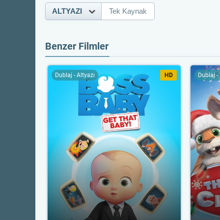
ALTYAZI
Tek Kaynak
Benzer Filmler
Dublaj - Altyazı
HD
Dublaj -