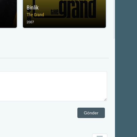
Binlik
The Grand
2007
Gönder