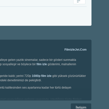
FilmizleJet.Com
halleye gelen yazlık sinemalar, sadece bir gösteri sunmakla
ip sosyalleşir ve böylece bir
film izle
gösterimi, mahallenin
geride kaldı; yerini 720p
1080p film izle
gibi yüksek çözünürlükler
deki denetimimizi de pekiştirdi.
örüntü kalitesinden ses ayarlarına kadar her türlü detayın
net yayıncılığının gelişimi sayesinde, istediğimiz türde filmleri
e korku filmleri gibi geniş bir yelpazede seçim yapma imkanına
İletişim