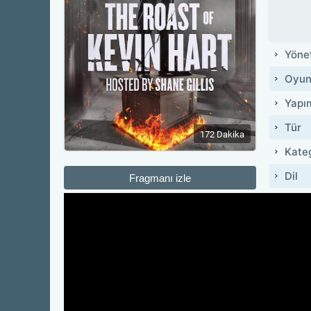
Yöne
Oyun
Yapı
Tür
172 Dakika
Kate
Dil
Fragmanı izle