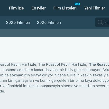
Film izle
En İyiler
Film Listeleri
Yeni Filmler
2025 Filmleri
2026 Filmleri
ast of Kevin Hart izle, The Roast of Kevin Hart izle,
The Roast o
ı, dostane ama bir o kadar da vahşi bir hiciv gecesi sunuyor. Ark
dibine sokmak için sıraya giriyor. Shane Gillis'in keskin zekasıy
ının kirli çamaşırları ve komik gerçekleri bir bir ortaya dökülüyo
er ve finaldeki intikam konuşmasıyla sinema ve stand-up sever
zde.