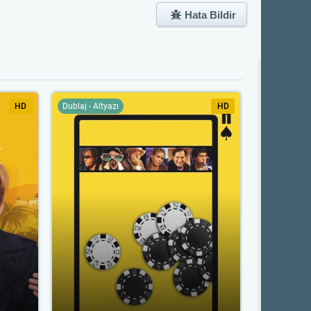
Hata Bildir
HD
Dublaj - Altyazı
HD