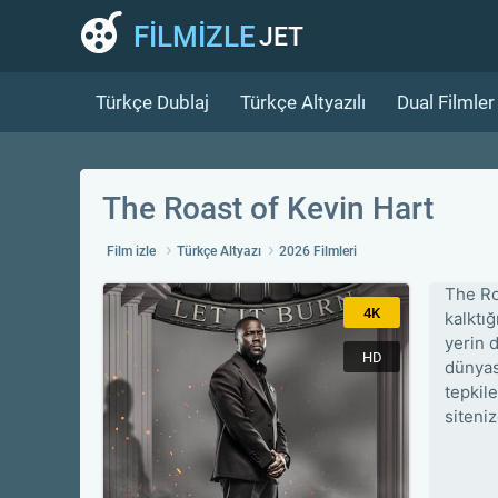
FİLMİZLE
JET
Türkçe Dublaj
Türkçe Altyazılı
Dual Filmler
The Roast of Kevin Hart
Film izle
Türkçe Altyazı
2026 Filmleri
The Ro
4K
kalktığ
yerin 
HD
dünyas
tepkil
siteni