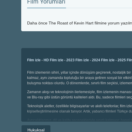
Film Yorumları
Daha önce
The Roast of Kevin Hart
filmine yorum yazılm
Film izle
-
HD Film izle
-
2023 Film izle
-
2024 Film izle
-
2025 Fil
Film izlemenin sihiri, yıllar içinde dönüşüm geçirerek, nostaljik 
kalmaz, aynı zamanda topluluğu bir araya getiren sosyal bir etkinli
buluşma noktası olurdu. O dönemlerde, sınırlı film seçkisi, izl
Zamanın akışı ve teknolojinin ilerlemesiyle, film izlemenin manası 
ve Blu-ray gibi üstün görüntü kaliteleri aldı. Bu, sadece filmleri
Teknolojik aletler, özellikle bilgisayarlar ve akıllı telefonlar, film
kişiselleştirilmesine olanak tanıyor. Artık, yabancı filmleri Türkçe 
Ayrıcalıklarımız, dil ve kalite seçenekleriyle sınırlı kalmıyor; hang
seçebiliyor, geniş kategoriler arasında gezinebiliyoruz. Çocuklar i
Hukuksal
sahibiz.