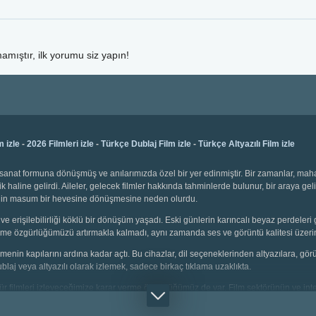
amıştır, ilk yorumu siz yapın!
m izle
-
2026 Filmleri izle
-
Türkçe Dublaj Film izle
-
Türkçe Altyazılı Film izle
bir sanat formuna dönüşmüş ve anılarımızda özel bir yer edinmiştir. Bir zamanlar, ma
k haline gelirdi. Aileler, gelecek filmler hakkında tahminlerde bulunur, bir araya gel
emenin masum bir hevesine dönüşmesine neden olurdu.
ve erişilebilirliği köklü bir dönüşüm yaşadı. Eski günlerin karıncalı beyaz perdeleri 
 seçme özgürlüğümüzü artırmakla kalmadı, aynı zamanda ses ve görüntü kalitesi üzerin
 izlemenin kapılarını ardına kadar açtı. Bu cihazlar, dil seçeneklerinden altyazılara, g
dublaj veya altyazılı olarak izlemek, sadece birkaç tıklama uzaklıkta.
i tür filmleri izleyeceğimize karar verme özgürlüğümüz de var. Film sektörünün ve inter
çin animasyonlar, gençler için aksiyon dolu sahneler, yetişkinler için bilim kurgu v