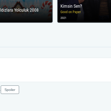
Kimsin Sen?
ıldızlara Yolculuk 2008
Good on Paper
2021
Spoiler
.