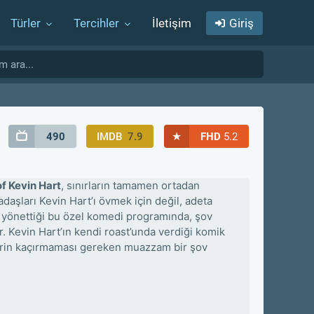
Türler
Tercihler
İletişim
Giriş
★
490
IMDB
7.9
FHD
5.2
f Kevin Hart
, sınırların tamamen ortadan
adaşları Kevin Hart’ı övmek için değil, adeta
la yönettiği bu özel komedi programında, şov
r. Kevin Hart’ın kendi roast’unda verdiği komik
lerin kaçırmaması gereken muazzam bir şov