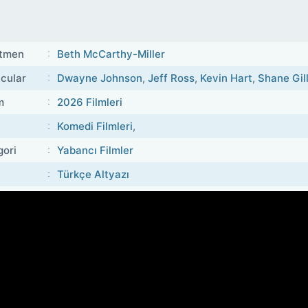
tmen
Beth McCarthy-Miller
cular
Dwayne Johnson
,
Jeff Ross
,
Kevin Hart
,
Shane Gill
m
2026 Filmleri
Komedi Filmleri
,
gori
Yabancı Filmler
Türkçe Altyazı