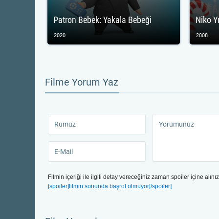
Patron Bebek: Yakala Bebeği
Niko Y
2020
2008
Filme Yorum Yaz
Filmin içeriği ile ilgili detay vereceğiniz zaman spoiler içine alınız
[spoiler]filmin sonunda başrol ölmüyor[/spoiler]