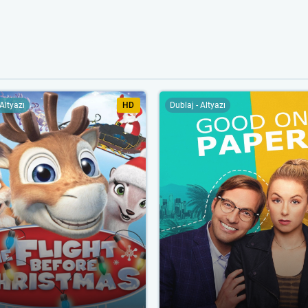
 Altyazı
HD
Dublaj - Altyazı