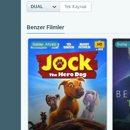
DUAL
Tek Kaynak
Benzer Filmler
Dublaj - Altyazı
HD
Dublaj -