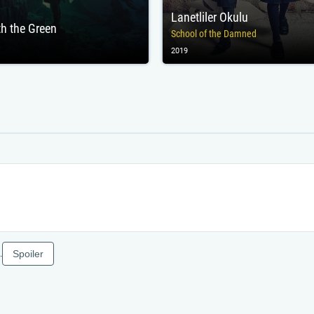
Lanetliler Okulu
h the Green
School of the Damned
2019
Spoiler
.