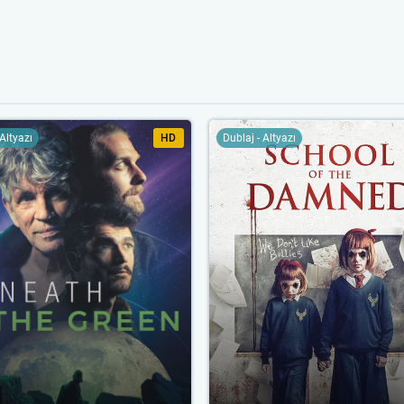
 Altyazı
HD
Dublaj - Altyazı