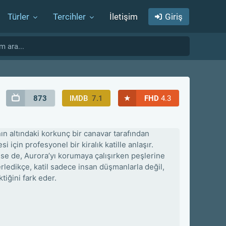
Türler
Tercihler
İletişim
Giriş
★
873
IMDB
7.1
FHD
4.3
ın altındaki korkunç bir canavar tarafından
için profesyonel bir kiralık katille anlaşır.
e de, Aurora’yı korumaya çalışırken peşlerine
rledikçe, katil sadece insan düşmanlarla değil,
tiğini fark eder.