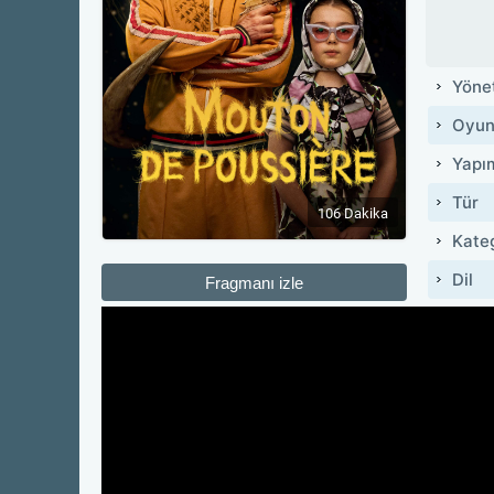
Yöne
Oyun
Yapı
Tür
106 Dakika
Kate
Dil
Fragmanı izle