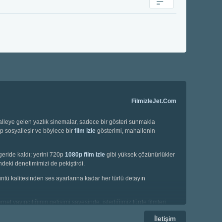
FilmizleJet.Com
halleye gelen yazlık sinemalar, sadece bir gösteri sunmakla
ip sosyalleşir ve böylece bir
film izle
gösterimi, mahallenin
geride kaldı; yerini 720p
1080p film izle
gibi yüksek çözünürlükler
deki denetimimizi de pekiştirdi.
örüntü kalitesinden ses ayarlarına kadar her türlü detayın
net yayıncılığının gelişimi sayesinde, istediğimiz türde filmleri
e korku filmleri gibi geniş bir yelpazede seçim yapma imkanına
İletişim