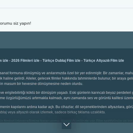
yorumu siz yapın!
m izle
-
2026 Filmleri izle
-
Türkçe Dublaj Film izle
-
Türkçe Altyazılı Film izle
bir sanat formuna dönüşmüş ve anılarımızda özel bir yer edinmiştir. Bir zamanlar, ma
k haline gelirdi. Aileler, gelecek filmler hakkında tahminlerde bulunur, bir araya gel
emenin masum bir hevesine dönüşmesine neden olurdu.
ve erişilebilirliği köklü bir dönüşüm yaşadı. Eski günlerin karıncalı beyaz perdeleri 
 seçme özgürlüğümüzü artırmakla kalmadı, aynı zamanda ses ve görüntü kalitesi üzerin
 izlemenin kapılarını ardına kadar açtı. Bu cihazlar, dil seçeneklerinden altyazılara, g
dublaj veya altyazılı olarak izlemek, sadece birkaç tıklama uzaklıkta.
i tür filmleri izleyeceğimize karar verme özgürlüğümüz de var. Film sektörünün ve inter
çin animasyonlar, gençler için aksiyon dolu sahneler, yetişkinler için bilim kurgu v