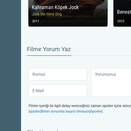
Kahraman Köpek Jock
Beneat
Jock the Hero Dog
2011
2023
Filme Yorum Yaz
Filmin içeriği ile ilgili detay vereceğiniz zaman spoiler içine alınız
[spoiler]filmin sonunda başrol ölmüyor[/spoiler]