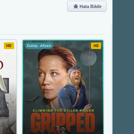
Hata Bildir
HD
Dublaj - Altyazı
HD