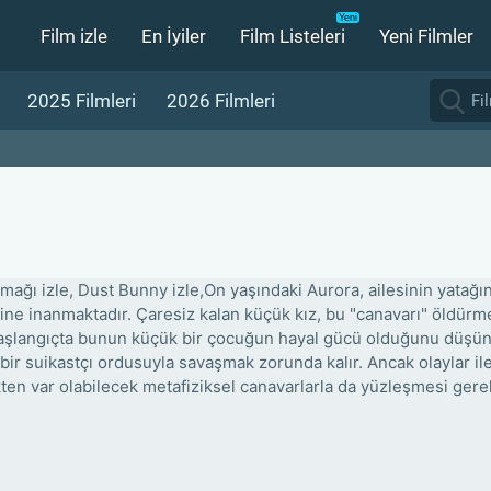
Film izle
En İyiler
Film Listeleri
Yeni Filmler
2025 Filmleri
2026 Filmleri
mağı izle, Dust Bunny izle,On yaşındaki Aurora, ailesinin yatağın
ne inanmaktadır. Çaresiz kalan küçük kız, bu "canavarı" öldürmesi 
başlangıçta bunun küçük bir çocuğun hayal gücü olduğunu düşüns
bir suikastçı ordusuyla savaşmak zorunda kalır. Ancak olaylar ile
ten var olabilecek metafiziksel canavarlarla da yüzleşmesi gerek