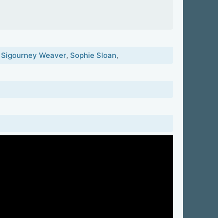
,
Sigourney Weaver
,
Sophie Sloan
,