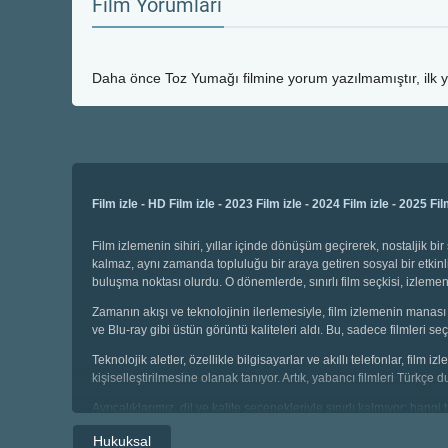
Film Yorumları
Daha önce
Toz Yumağı
filmine yorum yazılmamıştır, ilk 
Film izle
-
HD Film izle
-
2023 Film izle
-
2024 Film izle
-
2025 Fil
Film izlemenin sihiri, yıllar içinde dönüşüm geçirerek, nostaljik 
kalmaz, aynı zamanda topluluğu bir araya getiren sosyal bir etkinli
buluşma noktası olurdu. O dönemlerde, sınırlı film seçkisi, izl
Zamanın akışı ve teknolojinin ilerlemesiyle, film izlemenin manası 
ve Blu-ray gibi üstün görüntü kaliteleri aldı. Bu, sadece filmleri
Teknolojik aletler, özellikle bilgisayarlar ve akıllı telefonlar, film
kişiselleştirilmesine olanak tanıyor. Artık, yabancı filmleri Türkçe 
Ayrıcalıklarımız, dil ve kalite seçenekleriyle sınırlı kalmıyor; hang
seçebiliyor, geniş kategoriler arasında gezinebiliyoruz. Çocuklar i
Hukuksal
sahibiz.