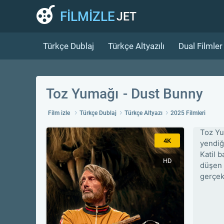
FİLMİZLE
JET
Türkçe Dublaj
Türkçe Altyazılı
Dual Filmler
Toz Yumağı
Dust Bunny
Film izle
Türkçe Dublaj
Türkçe Altyazı
2025 Filmleri
Toz Yu
4K
yendiği
Katil 
HD
düşen 
gerçek