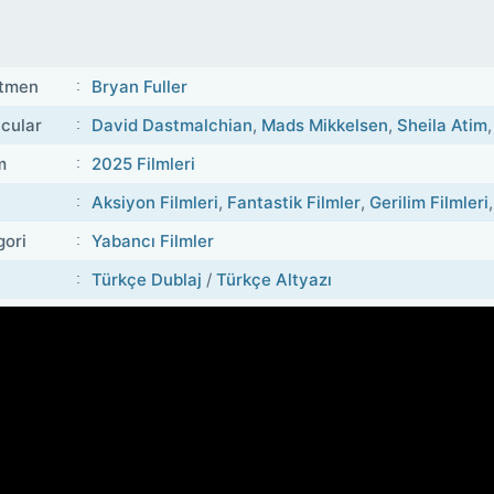
tmen
Bryan Fuller
cular
David Dastmalchian
,
Mads Mikkelsen
,
Sheila Atim
m
2025 Filmleri
Aksiyon Filmleri
,
Fantastik Filmler
,
Gerilim Filmleri
,
gori
Yabancı Filmler
Türkçe Dublaj
/
Türkçe Altyazı