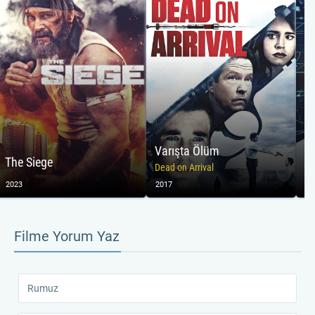
Varışta Ölüm
The Siege
Dead on Arrival
2023
2017
20
Filme Yorum Yaz