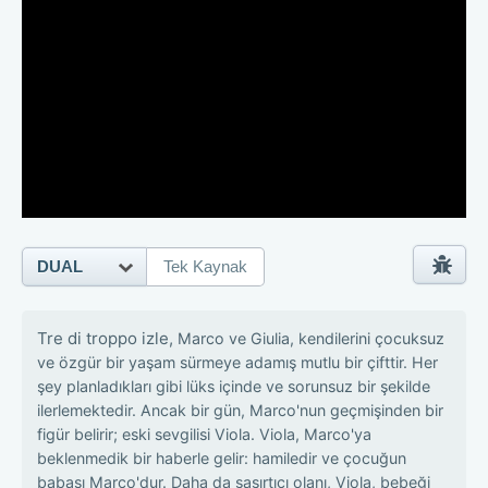
DUAL
Tek Kaynak
Tre di troppo izle,
Marco ve Giulia, kendilerini çocuksuz
ve özgür bir yaşam sürmeye adamış mutlu bir çifttir. Her
şey planladıkları gibi lüks içinde ve sorunsuz bir şekilde
ilerlemektedir. Ancak bir gün, Marco'nun geçmişinden bir
figür belirir; eski sevgilisi Viola. Viola, Marco'ya
beklenmedik bir haberle gelir: hamiledir ve çocuğun
babası Marco'dur. Daha da şaşırtıcı olanı, Viola, bebeği