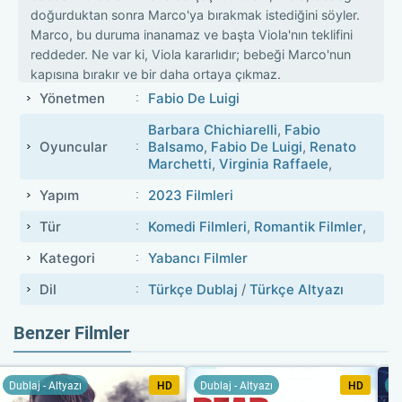
doğurduktan sonra Marco'ya bırakmak istediğini söyler.
Marco, bu duruma inanamaz ve başta Viola'nın teklifini
reddeder. Ne var ki, Viola kararlıdır; bebeği Marco'nun
kapısına bırakır ve bir daha ortaya çıkmaz.
Yönetmen
Fabio De Luigi
Bu olayın şokunu atlatamamışken, bir sürpriz de
Giulia'dan gelir; o da hamiledir. Birdenbire, çocuk
Barbara Chichiarelli
,
Fabio
istemeyen bu çift kendilerini iki bebekle birlikte
Oyuncular
Balsamo
,
Fabio De Luigi
,
Renato
Marchetti
,
Virginia Raffaele
,
bulur. Bu beklenmedik durum, Marco ve Giulia'nın
hayatını tamamen değiştirir. İki yeni hayat, onların
Yapım
2023 Filmleri
özgürlüklerini, ilişkilerini ve gelecek planlarını alt üst
ederken, Marco ve Giulia bu yeni sorumluluklarla
Tür
Komedi Filmleri
,
Romantik Filmler
,
nasıl başa çıkacaklarını öğrenmek zorunda kalırlar.
Kategori
Yabancı Filmler
Film, aile olmanın, fedakarlıkların ve hayatın
beklenmedik sürprizlerine adapte olabilmenin
Dil
Türkçe Dublaj
/
Türkçe Altyazı
hikayesini anlatıyor. Bu süreçte hem Marco hem de
Giulia, hayatlarının en büyük derslerini öğrenirler.
Benzer Filmler
Dublaj - Altyazı
HD
Dublaj - Altyazı
HD
Du