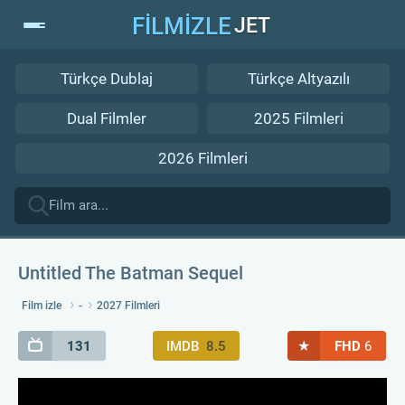
FİLMİZLE
JET
Türkçe Dublaj
Türkçe Altyazılı
Dual Filmler
2025 Filmleri
2026 Filmleri
Untitled The Batman Sequel
Film izle
-
2027 Filmleri
★
131
IMDB
8.5
FHD
6