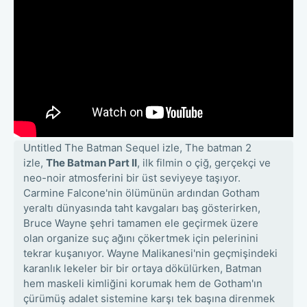
Untitled The Batman Sequel izle, The batman 2
izle,
The Batman Part II
, ilk filmin o çiğ, gerçekçi ve
neo-noir atmosferini bir üst seviyeye taşıyor.
Carmine Falcone'nin ölümünün ardından Gotham
yeraltı dünyasında taht kavgaları baş gösterirken,
Bruce Wayne şehri tamamen ele geçirmek üzere
olan organize suç ağını çökertmek için pelerinini
tekrar kuşanıyor. Wayne Malikanesi'nin geçmişindeki
karanlık lekeler bir bir ortaya dökülürken, Batman
hem maskeli kimliğini korumak hem de Gotham'ın
çürümüş adalet sistemine karşı tek başına direnmek