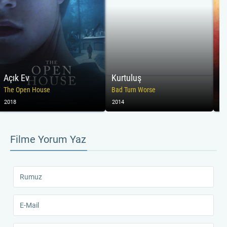
Açık Ev
Kurtuluş
Ka
The Open House
Bad Turn Worse
Sk
2018
2014
20
Filme Yorum Yaz