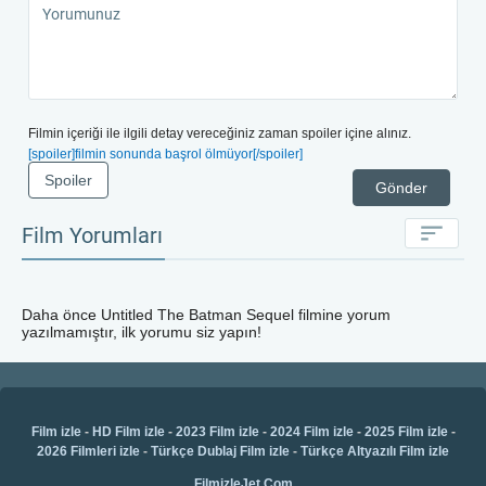
Filmin içeriği ile ilgili detay vereceğiniz zaman spoiler içine alınız.
[spoiler]filmin sonunda başrol ölmüyor[/spoiler]
Spoiler
Gönder
Film Yorumları
Daha önce
Untitled The Batman Sequel
filmine yorum
yazılmamıştır, ilk yorumu siz yapın!
Film izle
-
HD Film izle
-
2023 Film izle
-
2024 Film izle
-
2025 Film izle
-
2026 Filmleri izle
-
Türkçe Dublaj Film izle
-
Türkçe Altyazılı Film izle
FilmizleJet.Com