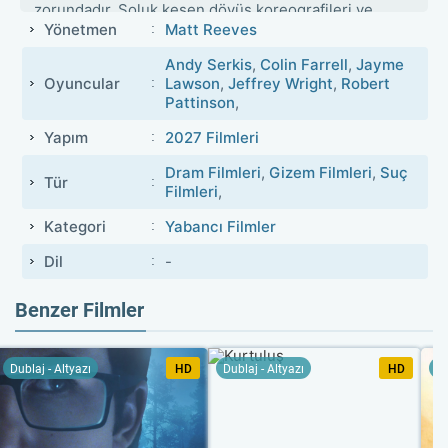
zorundadır. Soluk kesen dövüş koreografileri ve
Yönetmen
Matt Reeves
zekice kurgulanmış dedektiflik hikayesiyle yılın en
büyük sinema olayı şimdi sitenizde.
Andy Serkis
,
Colin Farrell
,
Jayme
Oyuncular
Lawson
,
Jeffrey Wright
,
Robert
Pattinson
,
Yapım
2027 Filmleri
Dram Filmleri
,
Gizem Filmleri
,
Suç
Tür
Filmleri
,
Kategori
Yabancı Filmler
Dil
-
Benzer Filmler
Dublaj - Altyazı
HD
Dublaj - Altyazı
HD
Du