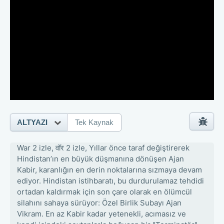
ALTYAZI
Tek Kaynak
War 2 izle, वॉर 2 izle, Yıllar önce taraf değiştirerek
Hindistan’ın en büyük düşmanına dönüşen Ajan
Kabir, karanlığın en derin noktalarına sızmaya devam
ediyor. Hindistan istihbaratı, bu durdurulamaz tehdidi
ortadan kaldırmak için son çare olarak en ölümcül
silahını sahaya sürüyor: Özel Birlik Subayı Ajan
Vikram. En az Kabir kadar yetenekli, acımasız ve