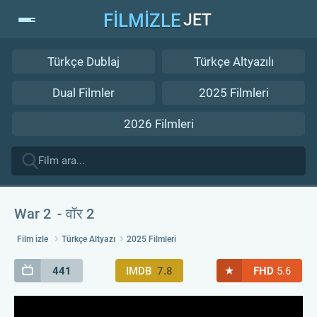
FİLMİZLE
JET
Türkçe Dublaj
Türkçe Altyazılı
Dual Filmler
2025 Filmleri
2026 Filmleri
War 2
वॉर 2
Film izle
Türkçe Altyazı
2025 Filmleri
★
441
IMDB
7.8
FHD
5.6