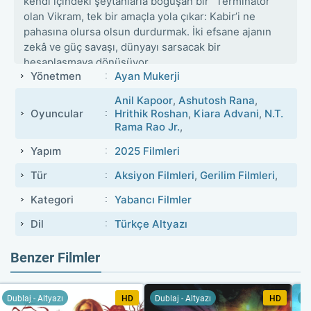
kendi içindeki şeytanlarla boğuşan bir "Terminatör"
olan Vikram, tek bir amaçla yola çıkar: Kabir’i ne
pahasına olursa olsun durdurmak. İki efsane ajanın
zekâ ve güç savaşı, dünyayı sarsacak bir
hesaplaşmaya dönüşüyor.
Yönetmen
Ayan Mukerji
Anil Kapoor
,
Ashutosh Rana
,
Oyuncular
Hrithik Roshan
,
Kiara Advani
,
N.T.
Rama Rao Jr.
,
Yapım
2025 Filmleri
Tür
Aksiyon Filmleri
,
Gerilim Filmleri
,
Kategori
Yabancı Filmler
Dil
Türkçe Altyazı
Benzer Filmler
Dublaj - Altyazı
HD
Dublaj - Altyazı
HD
Du