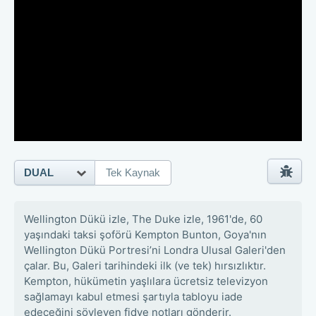
DUAL
Tek Kaynak
Wellington Dükü izle, The Duke izle, 1961'de, 60
yaşındaki taksi şoförü Kempton Bunton, Goya'nın
Wellington Dükü Portresi’ni Londra Ulusal Galeri'den
çalar. Bu, Galeri tarihindeki ilk (ve tek) hırsızlıktır.
Kempton, hükümetin yaşlılara ücretsiz televizyon
sağlamayı kabul etmesi şartıyla tabloyu iade
edeceğini söyleyen fidye notları gönderir.