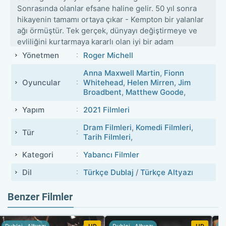
Sonrasında olanlar efsane haline gelir. 50 yıl sonra
hikayenin tamamı ortaya çıkar - Kempton bir yalanlar
ağı örmüştür. Tek gerçek, dünyayı değiştirmeye ve
evliliğini kurtarmaya kararlı olan iyi bir adam
olmasıdır.
Yönetmen
Roger Michell
Anna Maxwell Martin
,
Fionn
Oyuncular
Whitehead
,
Helen Mirren
,
Jim
Broadbent
,
Matthew Goode
,
Yapım
2021 Filmleri
Dram Filmleri
,
Komedi Filmleri
,
Tür
Tarih Filmleri
,
Kategori
Yabancı Filmler
Dil
Türkçe Dublaj
/
Türkçe Altyazı
Benzer Filmler