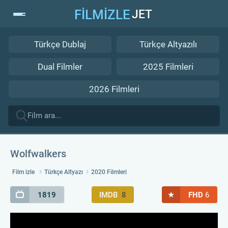
FİLMİZLE
JET
Türkçe Dublaj
Türkçe Altyazılı
Dual Filmler
2025 Filmleri
2026 Filmleri
Wolfwalkers
Film izle
Türkçe Altyazı
2020 Filmleri
★
1819
IMDB
8
FHD
6