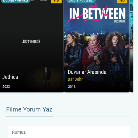
Dublaj - Altyazı
HD
Dublaj - Altyazı
HD
Du
Duvarlar Arasında
Jethica
Ra
Bar Bahr
2023
2016
20
Filme Yorum Yaz