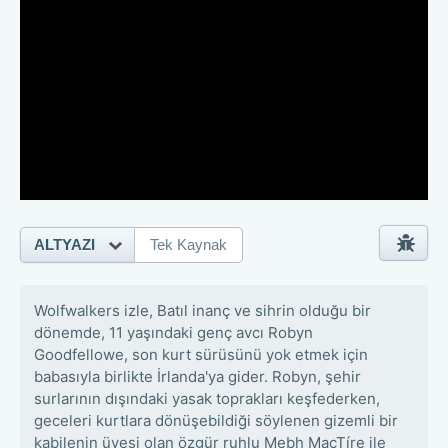
ALTYAZI
Tek Kaynak
Wolfwalkers izle, Batıl inanç ve sihrin olduğu bir
dönemde, 11 yaşındaki genç avcı Robyn
Goodfellowe, son kurt sürüsünü yok etmek için
babasıyla birlikte İrlanda'ya gider. Robyn, şehir
surlarının dışındaki yasak toprakları keşfederken,
geceleri kurtlara dönüşebildiği söylenen gizemli bir
kabilenin üyesi olan özgür ruhlu Mebh MacTíre ile