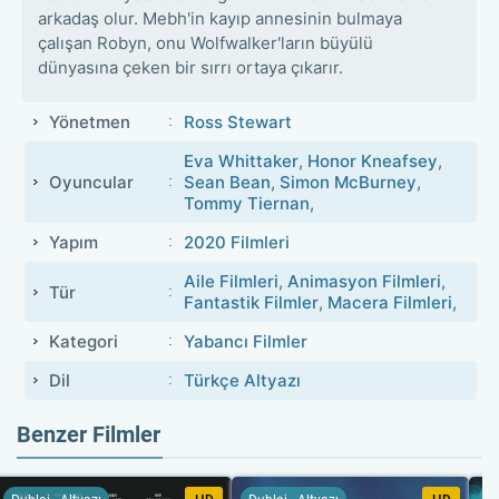
arkadaş olur. Mebh'in kayıp annesinin bulmaya
çalışan Robyn, onu Wolfwalker'ların büyülü
dünyasına çeken bir sırrı ortaya çıkarır.
Yönetmen
Ross Stewart
Eva Whittaker
,
Honor Kneafsey
,
Oyuncular
Sean Bean
,
Simon McBurney
,
Tommy Tiernan
,
Yapım
2020 Filmleri
Aile Filmleri
,
Animasyon Filmleri
,
Tür
Fantastik Filmler
,
Macera Filmleri
,
Kategori
Yabancı Filmler
Dil
Türkçe Altyazı
Benzer Filmler