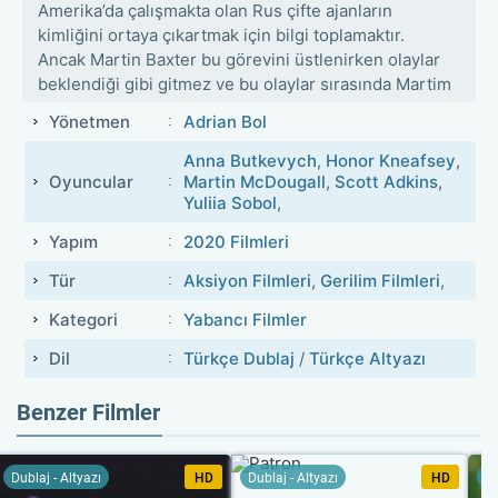
Amerika’da çalışmakta olan Rus çifte ajanların
kimliğini ortaya çıkartmak için bilgi toplamaktır.
Ancak Martin Baxter bu görevini üstlenirken olaylar
beklendiği gibi gitmez ve bu olaylar sırasında Martim
hayatının aşkını da kaybeder.
Yönetmen
Adrian Bol
Aradan geçen on iki yılın ardına Martin Baxter artık
Anna Butkevych
,
Honor Kneafsey
,
bir ajan değildir ve kızı ile birlikte gayet sıradan bir
Oyuncular
Martin McDougall
,
Scott Adkins
,
hayat sürmektedir. Fakat günlerden bir gün eski
Yuliia Sobol
,
defterler yeniden açılır ve Martin’den on iki yıl önce
Yapım
2020 Filmleri
tamamlayamadığı görevi tamamlaması istenir. Ancak
Martin kesin konuşur ve asla bu işe geri
Tür
Aksiyon Filmleri
,
Gerilim Filmleri
,
dönmeyeceğini belirtir.
Kategori
Yabancı Filmler
Ama Martin bu olayın peşini bırakmayacağını anlar ve
Dil
Türkçe Dublaj
/
Türkçe Altyazı
kızının yanına gider ve ona hemen hazırlanmasını ve
hemen gitmeleri gerektiğini söyler. Ancak kızı bu
Benzer Filmler
olay sırasında huysuzluk eder ve Martin’i yavaşlatır
ve bu yavaşlama sırasında Martin gafil avlanır ve
başına bir darbe alır. Gözlerini açtığında ise
Dublaj - Altyazı
HD
Dublaj - Altyazı
HD
Du
kendisine ertesi gün gece 10’a kadar zaman tanınır