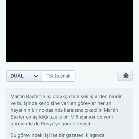
DUAL
Tek Kaynak
Martin Baxter’ın işi oldukça tehlikeli işlerden biridir
ve bu işinde kendisine verilen görevler her an
hayatının bir noktasında karşısına çıkabilir. Martin
Baxter anlaşıldığı üzere bir MI6 ajanıdır ve yeni
görevinde de Rusya’ya gönderilmiştir.
Bu görevindeki işi ise bir gazeteci kılığında