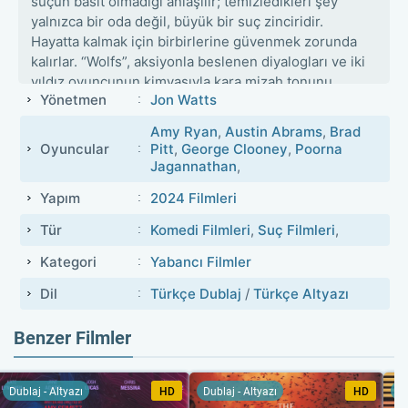
suçun basit olmadığı anlaşılır; temizledikleri şey
yalnızca bir oda değil, büyük bir suç zinciridir.
Hayatta kalmak için birbirlerine güvenmek zorunda
kalırlar. “Wolfs”, aksiyonla beslenen diyalogları ve iki
yıldız oyuncunun kimyasıyla kara mizah tonunu
Yönetmen
Jon Watts
güçlendirir.
Amy Ryan
,
Austin Abrams
,
Brad
Oyuncular
Pitt
,
George Clooney
,
Poorna
Jagannathan
,
Yapım
2024 Filmleri
Tür
Komedi Filmleri
,
Suç Filmleri
,
Kategori
Yabancı Filmler
Dil
Türkçe Dublaj
/
Türkçe Altyazı
Benzer Filmler
Dublaj - Altyazı
HD
Dublaj - Altyazı
HD
Du