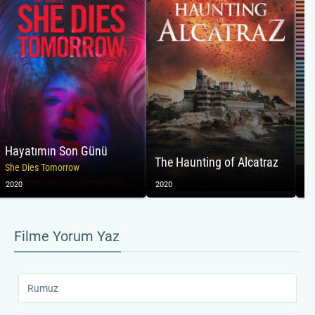
Hayatımın Son Günü
The Haunting of Alcatraz
Ch
She Dies Tomorrow
2020
2020
20
Filme Yorum Yaz