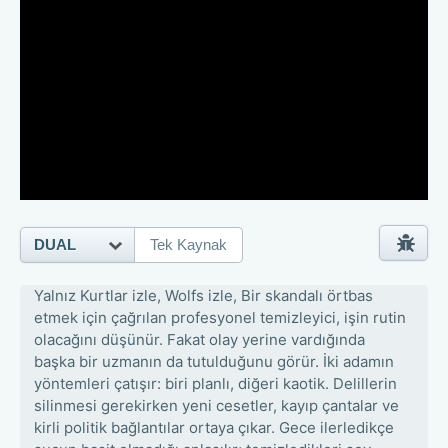
DUAL
Tek Kaynak
Yalnız Kurtlar izle, Wolfs izle,
Bir skandalı örtbas
etmek için çağrılan profesyonel temizleyici, işin rutin
olacağını düşünür. Fakat olay yerine vardığında
başka bir uzmanın da tutulduğunu görür. İki adamın
yöntemleri çatışır: biri planlı, diğeri kaotik. Delillerin
silinmesi gerekirken yeni cesetler, kayıp çantalar ve
kirli politik bağlantılar ortaya çıkar. Gece ilerledikçe