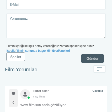
Filmin içeriği ile ilgili detay vereceğiniz zaman spoiler içine alınız.
[spoiler]filmin sonunda başrol ölmüyor[/spoiler]
Spoiler
Gönder
Film Yorumları
Fikret biller
Cevapla
4 Ay Önce
0
Wow film son anda çözülüyor