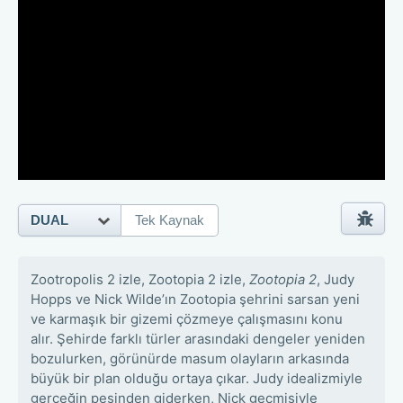
DUAL
Tek Kaynak
Zootropolis 2 izle, Zootopia 2 izle,
Zootopia 2
, Judy
Hopps ve Nick Wilde’ın Zootopia şehrini sarsan yeni
ve karmaşık bir gizemi çözmeye çalışmasını konu
alır. Şehirde farklı türler arasındaki dengeler yeniden
bozulurken, görünürde masum olayların arkasında
büyük bir plan olduğu ortaya çıkar. Judy idealizmiyle
gerçeğin peşinden giderken, Nick geçmişiyle