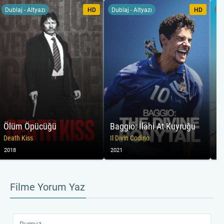
Dublaj - Altyazı
HD
Dublaj - Altyazı
HD
Tü
Ölüm Öpücüğü
Baggio: İlahi At Kuyruğu
F
Death Kiss
Il Divin Codino
2018
2021
20
Filme Yorum Yaz