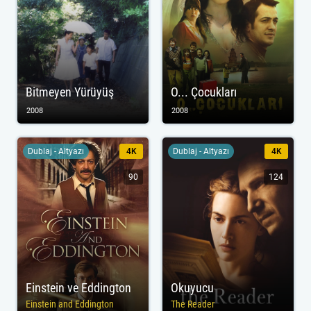
Bitmeyen Yürüyüş
O... Çocukları
2008
2008
Dublaj - Altyazı
4K
Dublaj - Altyazı
4K
90
124
Einstein ve Eddington
Okuyucu
Einstein and Eddington
The Reader