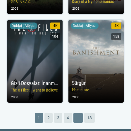
おくりびと
Diary of a Nymphomaniac
2008
2008
Dublaj - Altyazı
4K
Dublaj - Altyazı
4K
104
158
Sürgün
Gizli Dosyalar: İnanmak İstiyorum
Изгнание
The X Files: I Want to Believe
2008
2008
1
2
3
4
...
18