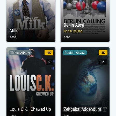
Berlin Ateşi
Milk
Berlin Calling
2008
2008
Türkçe Altyazı
4K
Dublaj - Altyazı
4K
60
123
Louis C.K.: Chewed Up
Zeitgeist: Addendum