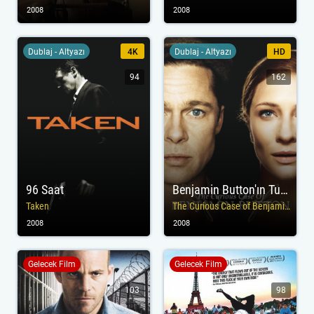
2008
2008
Dublaj - Altyazı
4K
Dublaj - Altyazı
HD
94
162
96 Saat
Benjamin Button'ın Tuhaf Hikayesi
Taken
The Curious Case of Benjamin Button
2008
2008
Gelecek Film
Gelecek Film
103
98