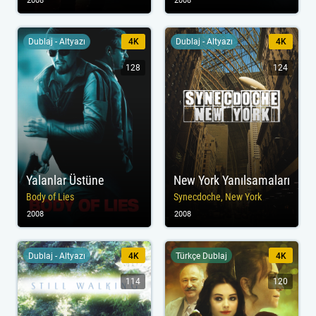
2008
2008
Dublaj - Altyazı
4K
Dublaj - Altyazı
4K
128
124
Yalanlar Üstüne
New York Yanılsamaları
Body of Lies
Synecdoche, New York
2008
2008
Dublaj - Altyazı
4K
Türkçe Dublaj
4K
114
120