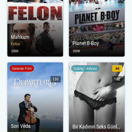
Mahkum
Planet B-Boy
Felon
2008
2008
Gelecek Film
Dublaj - Altyazı
4K
130
102
Son Veda
Bir Kadının Seks Günlüğü