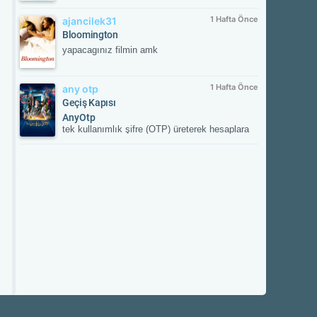
1 Hafta Önce
ajancilek31
Bloomington
yapacagınız filmin amk
1 Hafta Önce
any otp
Geçiş Kapısı
AnyOtp
tek kullanımlık şifre (OTP) üreterek hesaplara
ek güvenlik sağlayan iki aşamalı doğrulama
(2FA) uygulamasıdır. Hesabınızla
eşleştirildikten sonra her girişte uygulamanın
oluşturduğu süreli doğrulama kodunu ister;
böylece yetkisiz erişime karşı hesabınızı korur.