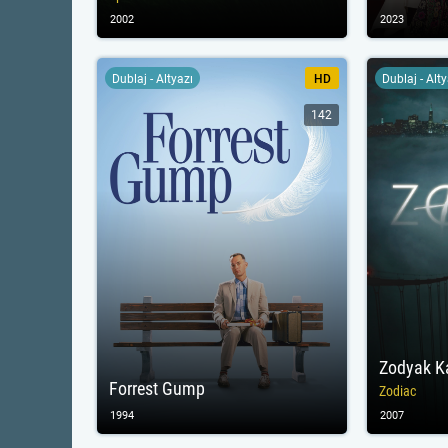
2002
2023
Dublaj - Altyazı
HD
Dublaj - Alt
142
Zodyak Ka
Forrest Gump
Zodiac
1994
2007