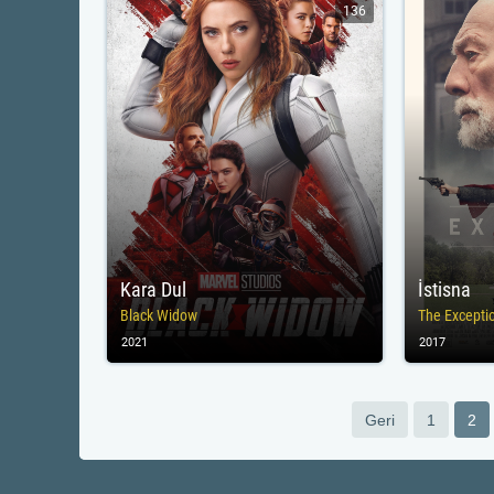
136
Kara Dul
İstisna
Black Widow
The Excepti
2021
2017
Geri
1
2