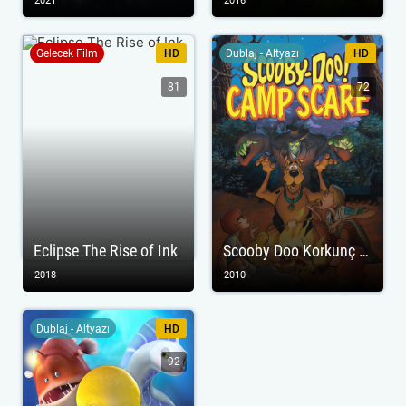
2021
2016
Gelecek Film
HD
Dublaj - Altyazı
HD
81
72
Eclipse The Rise of Ink
Scooby Doo Korkunç Kamp
2018
2010
Dublaj - Altyazı
HD
92