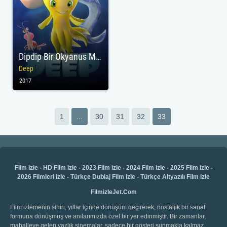
Dipdip Bir Okyanus Macerası
Deep
2017
1
...
30
31
32
33
Film izle
-
HD Film izle
-
2023 Film izle
-
2024 Film izle
-
2025 Film izle
-
2026 Filmleri izle
-
Türkçe Dublaj Film izle
-
Türkçe Altyazılı Film izle
FilmizleJet.Com
Film izlemenin sihiri, yıllar içinde dönüşüm geçirerek, nostaljik bir sanat
formuna dönüşmüş ve anılarımızda özel bir yer edinmiştir. Bir zamanlar,
mahalleye gelen yazlık sinemalar, sadece bir gösteri sunmakla kalmaz,