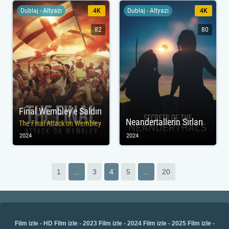
Dublaj - Altyazı
4K
Dublaj - Altyazı
4K
82
80
Final Wembley'e Saldırı
Neandertallerin Sırları
The Final Attack on Wembley
2024
2024
1
...
3
4
5
...
20
Film izle
-
HD Film izle
-
2023 Film izle
-
2024 Film izle
-
2025 Film izle
-