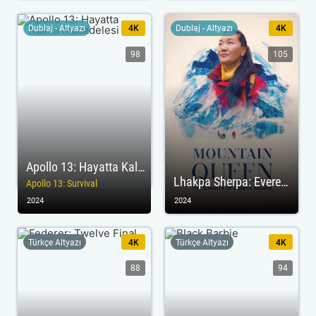
Dublaj - Altyazı
4K
Dublaj - Altyazı
4K
98
105
Apollo 13: Hayatta Kalma Mücadelesi
Lhakpa Sherpa: Everest'in Kraliçesi
Apollo 13: Survival
2024
2024
Türkçe Altyazı
4K
Türkçe Altyazı
4K
88
94