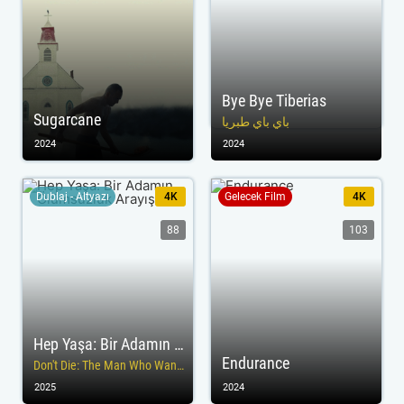
Bye Bye Tiberias
Sugarcane
باي باي طبريا
2024
2024
Dublaj - Altyazı
4K
Gelecek Film
4K
88
103
Hep Yaşa: Bir Adamın Ölümsüzlük Arayışı
Endurance
Don't Die: The Man Who Wants to Live Forever
2025
2024