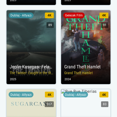
2025
2025
Dublaj - Altyazı
4K
Gelecek Film
4K
89
91
Joplin Kasırgası: Felaketin Bilançosu
Grand Theft Hamlet
The Twister: Caught in the Storm
Grand Theft Hamlet
2025
2024
Dublaj - Altyazı
4K
Dublaj - Altyazı
4K
107
83