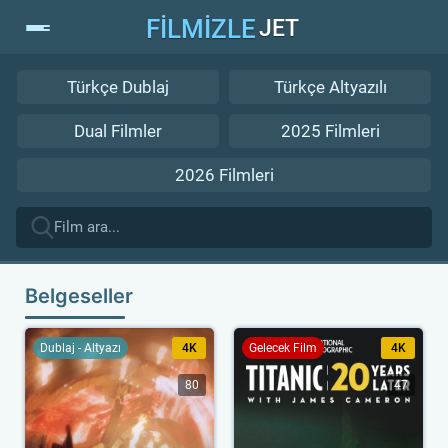
FİLMİZLE
JET
Türkçe Dublaj
Türkçe Altyazılı
Dual Filmler
2025 Filmleri
2026 Filmleri
Belgeseller
Dublaj - Altyazı
4K
Gelecek Film
4K
80
47