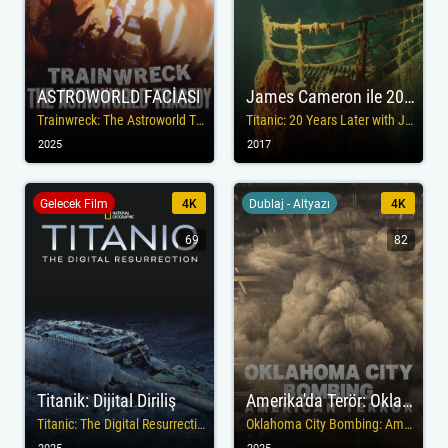
ASTROWORLD FACİASI
James Cameron ile 20 Yıl Sonra Titanik
Trainwreck: The Astroworld Tragedy
Titanic: 20 Years Later with James Cameron
2025
2017
Gelecek Film
4K
Dublaj - Altyazı
4K
69
82
Titanik: Dijital Diriliş
Amerika'da Terör: Oklahoma City Bombalı Saldırısı
Titanic: The Digital Resurrection
Oklahoma City Bombing: American Terror