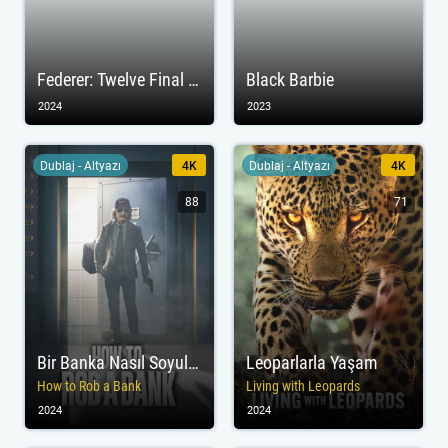
Federer: Twelve Final Days
Black Barbie
2024
2023
Dublaj - Altyazı
4K
Dublaj - Altyazı
4K
88
71
Bir Banka Nasıl Soyulur?
Leoparlarla Yaşam
How to Rob a Bank
Living with Leopards
2024
2024