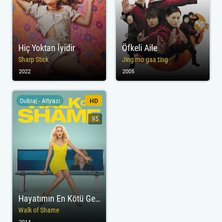
Hiç Yoktan İyidir
Öfkeli Aile
Sharp Stick
Jing mo gaa ting
2022
2005
Dublaj - Altyazı
HD
95
Hayatımın En Kötü Gecesi
Walk of Shame