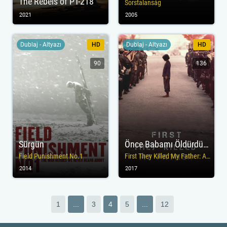
The Rebels of PT-218
Sorstalanság
2021
2005
Dublaj - Altyazı
HD
Dublaj - Altyazı
HD
90
136
Sürgün
Önce Babamı Öldürdüler
Field Punishment No.1
First They Killed My Father: A Daughter of Cambodia Remember
2014
2017
1
...
3
4
5
...
12