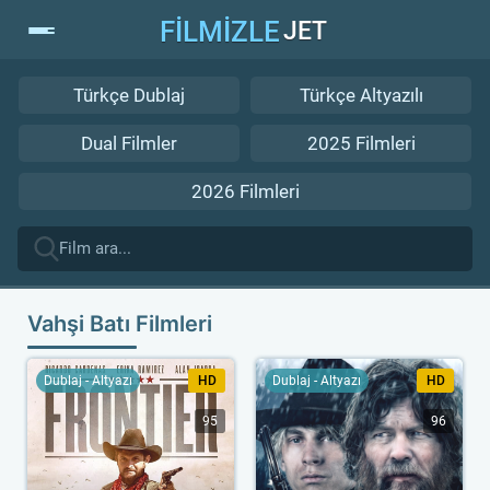
FİLMİZLE
JET
Türkçe Dublaj
Türkçe Altyazılı
Dual Filmler
2025 Filmleri
2026 Filmleri
Vahşi Batı Filmleri
Dublaj - Altyazı
HD
Dublaj - Altyazı
HD
95
96