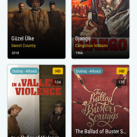
Güzel Ülke
Django
Sweet Country
Cango'nun İntikamı
2018
1966
Dublaj - Altyazı
HD
Dublaj - Altyazı
HD
104
133
The Ballad of Buster Scruggs