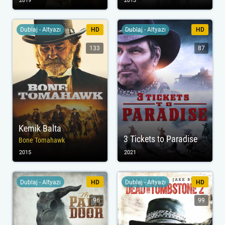
2019
2013
Dublaj - Altyazı
HD
Dublaj - Altyazı
HD
133
87
Kemik Balta
3 Tickets to Paradise
Bone Tomahawk
2015
2021
Dublaj - Altyazı
HD
Dublaj - Altyazı
HD
96
99