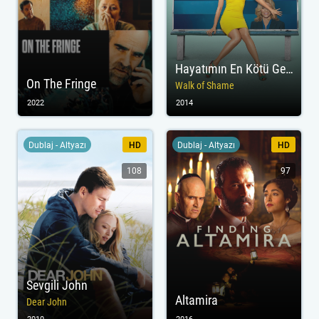
Hayatımın En Kötü Gecesi
On The Fringe
Walk of Shame
2022
2014
Dublaj - Altyazı
HD
Dublaj - Altyazı
HD
108
97
Sevgili John
Altamira
Dear John