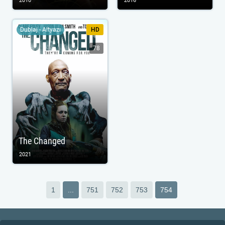
2010
2016
Dublaj - Altyazı
HD
78
The Changed
2021
1
...
751
752
753
754