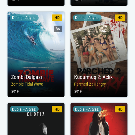
2019
2019
Dublaj - Altyazı
HD
Dublaj - Altyazı
HD
86
Zombi Dalgası
Kudurmuş 2: Açlık
Zombie Tidal Wave
Parched 2 : Hangry
2019
2019
Dublaj - Altyazı
HD
Dublaj - Altyazı
HD