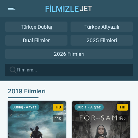
FİLMİZLE
JET
Türkçe Dublaj
Türkçe Altyazılı
Dual Filmler
2025 Filmleri
2026 Filmleri
2019 Filmleri
Dublaj - Altyazı
HD
Dublaj - Altyazı
HD
110
100