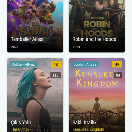
Tembeller Ailesi
Robin and the Hoods
2024
2024
Dublaj - Altyazı
4K
Dublaj - Altyazı
4K
118
84
Çıkış Yolu
Saklı Krallık
The Outrun
Kensuke's Kingdom