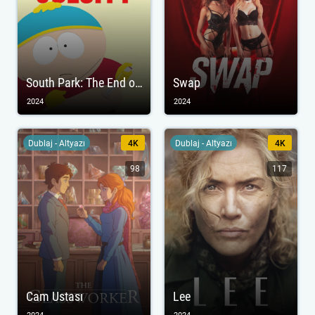
South Park: The End of Obesity
Swap
2024
2024
Dublaj - Altyazı
4K
Dublaj - Altyazı
4K
98
117
Cam Ustası
Lee