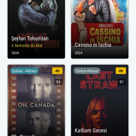
Şeytan Tohumları
Cassino in Ischia
A Semente do Mal
2024
2024
Dublaj - Altyazı
4K
Türkçe Altyazı
4K
94
81
Katliam Gecesi