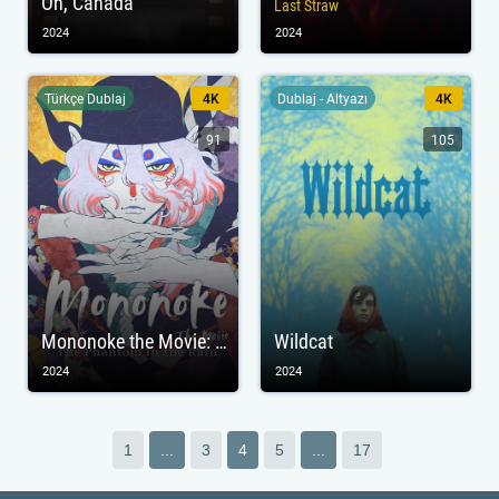
Oh, Canada
Last Straw
2024
2024
Türkçe Dublaj
4K
Dublaj - Altyazı
4K
91
105
Mononoke the Movie: The Phantom in the Rain
Wildcat
2024
2024
1
...
3
4
5
...
17