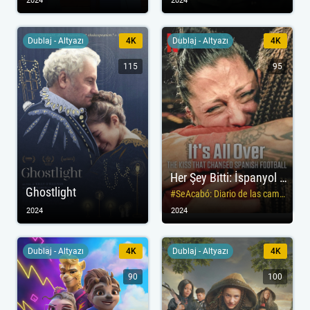
2024
2024
Dublaj - Altyazı
4K
Dublaj - Altyazı
4K
115
95
Her Şey Bitti: İspanyol Futbolunu Değiştiren Öpücük
Ghostlight
#SeAcabó: Diario de las campeonas
2024
2024
Dublaj - Altyazı
4K
Dublaj - Altyazı
4K
90
100