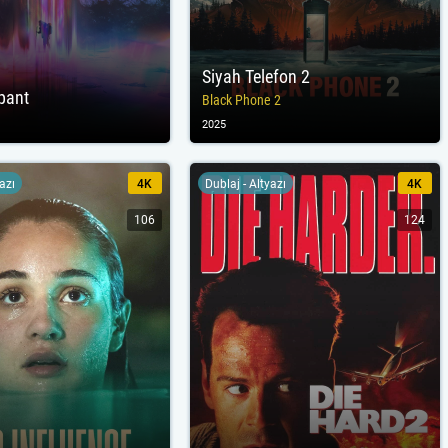
Siyah Telefon 2
pant
Black Phone 2
2025
yazı
4K
Dublaj - Altyazı
4K
106
124