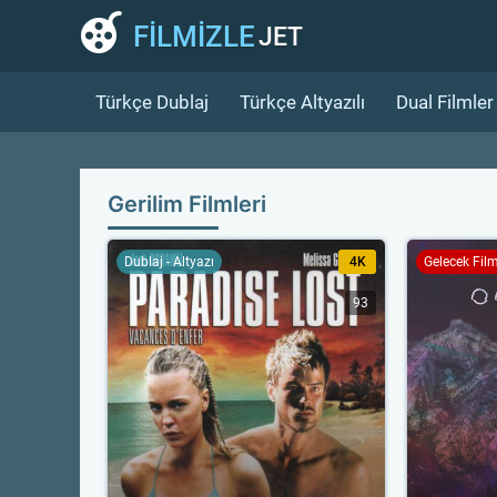
FİLMİZLE
JET
Türkçe Dublaj
Türkçe Altyazılı
Dual Filmler
Gerilim Filmleri
Dublaj - Altyazı
4K
Gelecek Fil
93