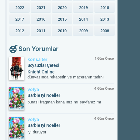
2022
2021
2020
2019
2018
2017
2016
2015
2014
2013
2012
2011
2010
2009
2008
Son Yorumlar
1 Gün Önce
konsa ter
Soysuzlar Çetesi
Knight Online
dünyasında rekabetin ve maceranın tadını
çıkar! Güvenilir sunucular, aktif etkinlikler ve
kesintisiz oyun deneyimiyle savaşın
4 Gün Önce
volya
merkezinde yerini al. Güncel gelişmeleri takip
Barbie Iyi Noeller
etmek ve resmi içeriklere ulaşmak için
burası fragman kanalınız mı sayfanız mı
NTTGame platformunu ziyaret edebilir,
karakterini zirveye taşıyacak fırsatları
kaçırmayabilirsin.
4 Gün Önce
volya
Barbie Iyi Noeller
iyi duruyor