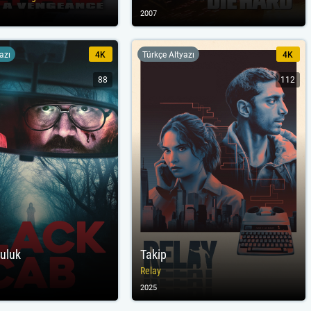
2007
yazı
4K
Türkçe Altyazı
4K
88
112
culuk
Takip
Relay
2025