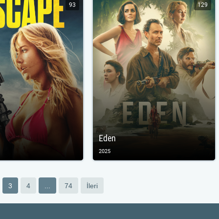
93
129
Eden
2025
3
4
...
74
İleri