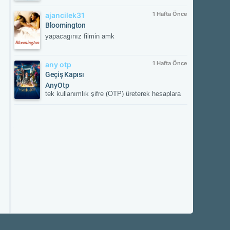
1 Hafta Önce
ajancilek31
Bloomington
yapacagınız filmin amk
1 Hafta Önce
any otp
Geçiş Kapısı
AnyOtp
tek kullanımlık şifre (OTP) üreterek hesaplara
ek güvenlik sağlayan iki aşamalı doğrulama
(2FA) uygulamasıdır. Hesabınızla
eşleştirildikten sonra her girişte uygulamanın
oluşturduğu süreli doğrulama kodunu ister;
böylece yetkisiz erişime karşı hesabınızı korur.