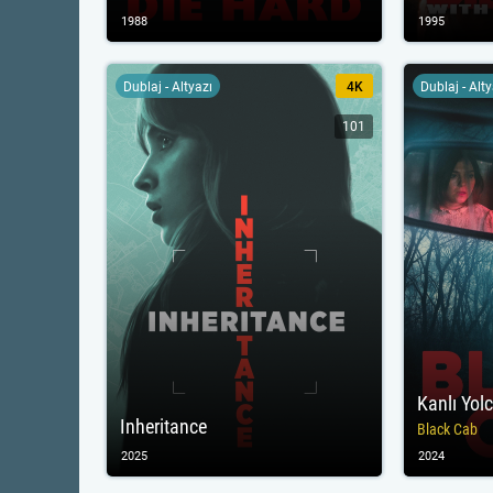
1988
1995
Dublaj - Altyazı
4K
Dublaj - Alt
101
Kanlı Yol
Inheritance
Black Cab
2025
2024