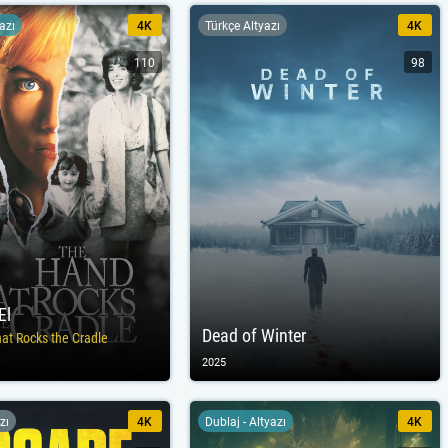
yazı
4K
Türkçe Altyazı
4K
110
98
El
Dead of Winter
at Rocks the Cradle
2025
zı
4K
Dublaj - Altyazı
4K