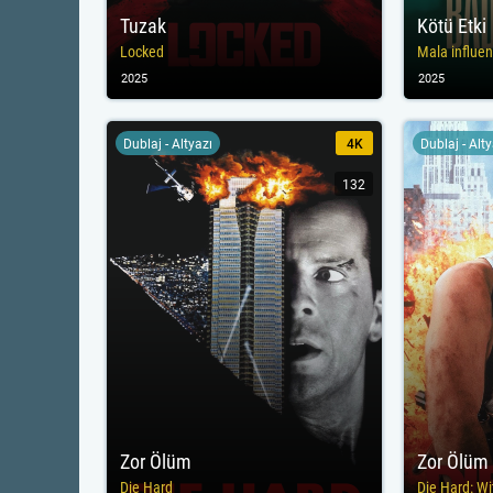
Tuzak
Kötü Etki
Locked
Mala influen
2025
2025
Dublaj - Altyazı
4K
Dublaj - Alt
132
Zor Ölüm
Zor Ölüm
Die Hard
Die Hard: W