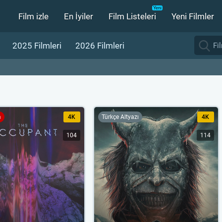
Film izle
En İyiler
Film Listeleri
Yeni Filmler
2025 Filmleri
2026 Filmleri
m
4K
Türkçe Altyazı
4K
104
114