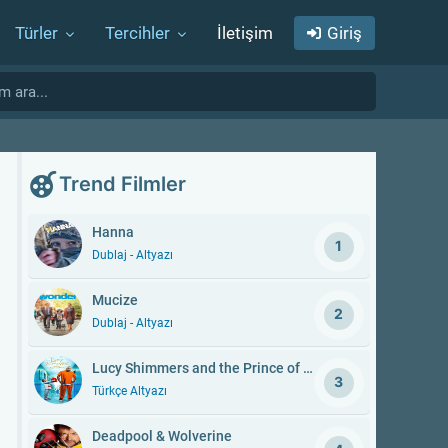
Türler
Tercihler
İletişim
Giriş
Trend Filmler
Hanna
1
Dublaj - Altyazı
Mucize
2
Dublaj - Altyazı
Lucy Shimmers and the Prince of Peace
3
Türkçe Altyazı
Deadpool & Wolverine