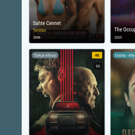
Sahte Cennet
The Occu
Turistas
2006
2025
Türkçe Altyazı
4K
Dublaj - Alt
95