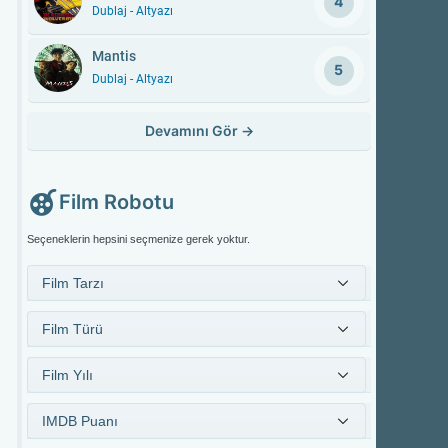
4
Dublaj - Altyazı
Mantis
5
Dublaj - Altyazı
Devamını Gör
→
Film Robotu
Seçeneklerin hepsini seçmenize gerek yoktur.