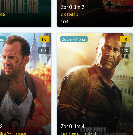
Zor Ölüm 2
cia
Die Hard 2
1990
yazı
4K
Dublaj - Altyazı
4K
128
128
 3
Zor Ölüm 4
ith a Vengeance
Live Free or Die Hard