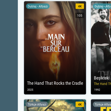
Dublaj - Altyazı
4K
Dublaj - Alt
105
Beşikteki 
The Hand That Rocks the Cradle
The Hand Th
2025
1992
Türkçe Altyazı
4K
Türkçe Altya