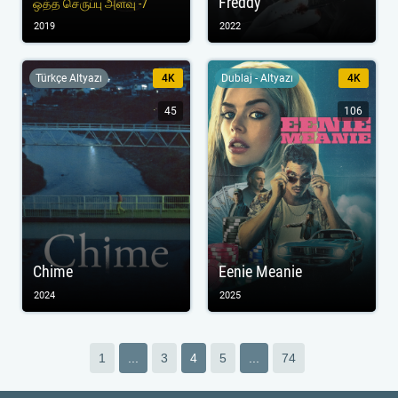
Freddy
ஒத்த செருப்பு அளவு -7
2019
2022
Türkçe Altyazı
4K
Dublaj - Altyazı
4K
45
106
Chime
Eenie Meanie
2024
2025
1
...
3
4
5
...
74