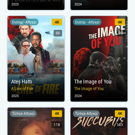
2025
2024
Dublaj - Altyazı
4K
Dublaj - Altyazı
4K
86
90
Ateş Hattı
The Image of You
A Line of Fire
The Image of You
2025
2024
Türkçe Altyazı
4K
Türkçe Altyazı
4K
118
103