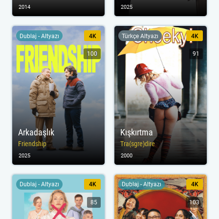
2014
2025
Dublaj - Altyazı
4K
Türkçe Altyazı
4K
100
91
Arkadaşlık
Kışkırtma
Friendship
Tra(sgre)dire
2025
2000
Dublaj - Altyazı
4K
Dublaj - Altyazı
4K
85
103