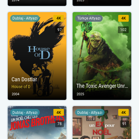
2014
2025
Dublaj - Altyazı
4K
Türkçe Altyazı
4K
97
102
Can Dostlar
The Toxic Avenger Unrated
House of D
2004
2025
Dublaj - Altyazı
4K
Dublaj - Altyazı
4K
78
91