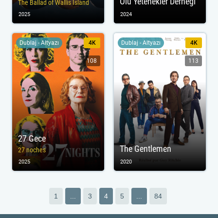
Ölü Yetenekler Derneği
The Ballad of Wallis Island
2025
2024
Dublaj - Altyazı
4K
Dublaj - Altyazı
4K
108
113
27 Gece
The Gentlemen
27 noches
2025
2020
1
...
3
4
5
...
84