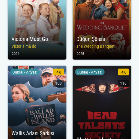
Victoria Must Go
Düğün Şöleni
Victoria må dø
The Wedding Banquet
2024
2025
Dublaj - Altyazı
4K
Dublaj - Altyazı
4K
100
110
Wallis Adası Şarkısı