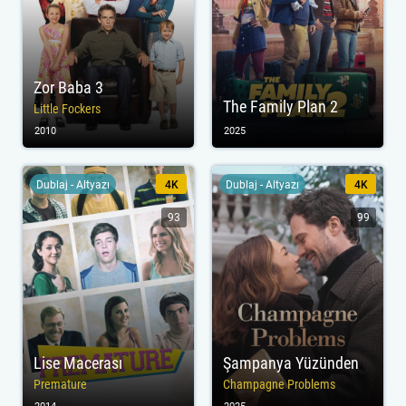
Zor Baba 3
The Family Plan 2
Little Fockers
2010
2025
Dublaj - Altyazı
4K
Dublaj - Altyazı
4K
93
99
Lise Macerası
Şampanya Yüzünden
Premature
Champagne Problems