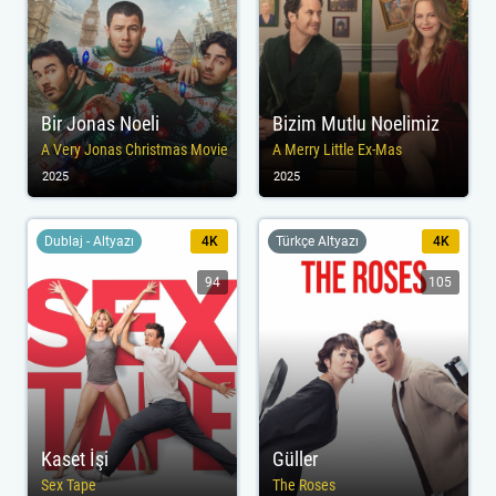
Bir Jonas Noeli
Bizim Mutlu Noelimiz
A Very Jonas Christmas Movie
A Merry Little Ex-Mas
2025
2025
Dublaj - Altyazı
4K
Türkçe Altyazı
4K
94
105
Kaset İşi
Güller
Sex Tape
The Roses