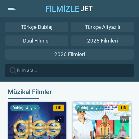
FİLMİZLE
JET
Türkçe Dublaj
Türkçe Altyazılı
Dual Filmler
2025 Filmleri
2026 Filmleri
Müzikal Filmler
Dublaj - Altyazı
HD
Dublaj - Altyazı
HD
84
99