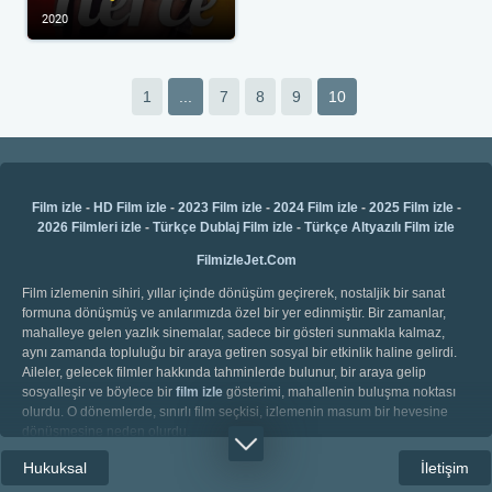
2020
1
...
7
8
9
10
Film izle
-
HD Film izle
-
2023 Film izle
-
2024 Film izle
-
2025 Film izle
-
2026 Filmleri izle
-
Türkçe Dublaj Film izle
-
Türkçe Altyazılı Film izle
FilmizleJet.Com
Film izlemenin sihiri, yıllar içinde dönüşüm geçirerek, nostaljik bir sanat
formuna dönüşmüş ve anılarımızda özel bir yer edinmiştir. Bir zamanlar,
mahalleye gelen yazlık sinemalar, sadece bir gösteri sunmakla kalmaz,
aynı zamanda topluluğu bir araya getiren sosyal bir etkinlik haline gelirdi.
Aileler, gelecek filmler hakkında tahminlerde bulunur, bir araya gelip
sosyalleşir ve böylece bir
film izle
gösterimi, mahallenin buluşma noktası
olurdu. O dönemlerde, sınırlı film seçkisi, izlemenin masum bir hevesine
dönüşmesine neden olurdu.
Zamanın akışı ve teknolojinin ilerlemesiyle, film izlemenin manası ve
Hukuksal
İletişim
erişilebilirliği köklü bir dönüşüm yaşadı. Eski günlerin karıncalı beyaz