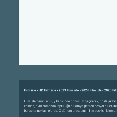
Film izle
-
HD Film izle
-
2023 Film izle
-
2024 Film izle
-
2025 Fil
Film izlemenin sihiri, yıllar içinde dönüşüm geçirerek, nostaljik 
kalmaz, aynı zamanda topluluğu bir araya getiren sosyal bir etkinli
buluşma noktası olurdu. O dönemlerde, sınırlı film seçkisi, izl