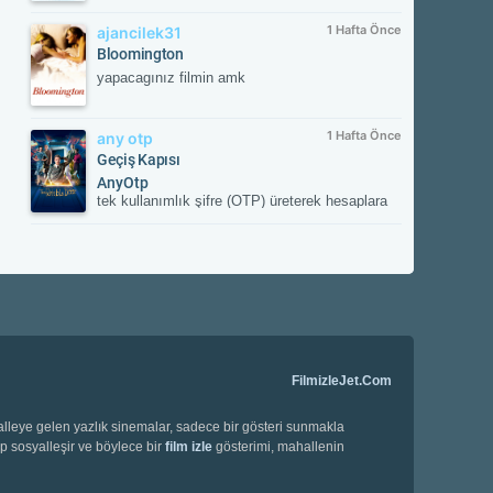
1 Hafta Önce
ajancilek31
Bloomington
yapacagınız filmin amk
1 Hafta Önce
any otp
Geçiş Kapısı
AnyOtp
tek kullanımlık şifre (OTP) üreterek hesaplara
ek güvenlik sağlayan iki aşamalı doğrulama
(2FA) uygulamasıdır. Hesabınızla
eşleştirildikten sonra her girişte uygulamanın
oluşturduğu süreli doğrulama kodunu ister;
böylece yetkisiz erişime karşı hesabınızı korur.
FilmizleJet.Com
halleye gelen yazlık sinemalar, sadece bir gösteri sunmakla
ip sosyalleşir ve böylece bir
film izle
gösterimi, mahallenin