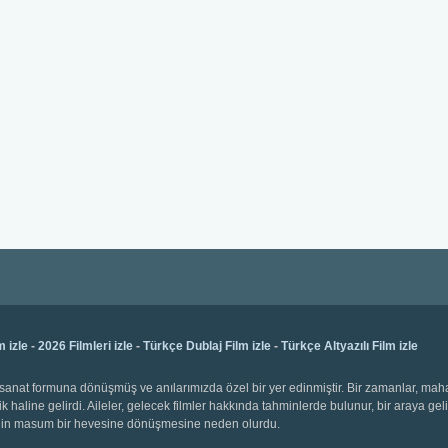
m izle
-
2026 Filmleri izle
-
Türkçe Dublaj Film izle
-
Türkçe Altyazılı Film izle
bir sanat formuna dönüşmüş ve anılarımızda özel bir yer edinmiştir. Bir zamanlar, ma
k haline gelirdi. Aileler, gelecek filmler hakkında tahminlerde bulunur, bir araya gel
emenin masum bir hevesine dönüşmesine neden olurdu.