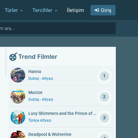
Türler
Tercihler
İletişim
Giriş
Trend Filmler
Hanna
1
Dublaj - Altyazı
Mucize
2
Dublaj - Altyazı
Lucy Shimmers and the Prince of Peace
3
Türkçe Altyazı
Deadpool & Wolverine