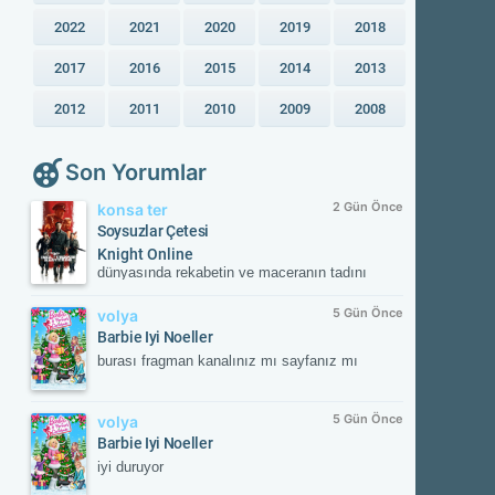
2022
2021
2020
2019
2018
2017
2016
2015
2014
2013
2012
2011
2010
2009
2008
Son Yorumlar
2 Gün Önce
konsa ter
Soysuzlar Çetesi
Knight Online
dünyasında rekabetin ve maceranın tadını
çıkar! Güvenilir sunucular, aktif etkinlikler ve
kesintisiz oyun deneyimiyle savaşın
5 Gün Önce
volya
merkezinde yerini al. Güncel gelişmeleri takip
Barbie Iyi Noeller
etmek ve resmi içeriklere ulaşmak için
burası fragman kanalınız mı sayfanız mı
NTTGame platformunu ziyaret edebilir,
karakterini zirveye taşıyacak fırsatları
kaçırmayabilirsin.
5 Gün Önce
volya
Barbie Iyi Noeller
iyi duruyor