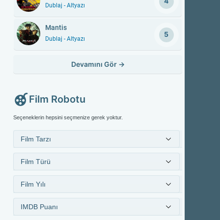
4
Dublaj - Altyazı
Mantis
5
Dublaj - Altyazı
Devamını Gör
→
Film Robotu
Seçeneklerin hepsini seçmenize gerek yoktur.