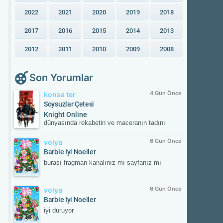
2022
2021
2020
2019
2018
2017
2016
2015
2014
2013
2012
2011
2010
2009
2008
Son Yorumlar
4 Gün Önce
konsa ter
Soysuzlar Çetesi
Knight Online
dünyasında rekabetin ve maceranın tadını
çıkar! Güvenilir sunucular, aktif etkinlikler ve
kesintisiz oyun deneyimiyle savaşın
6 Gün Önce
volya
merkezinde yerini al. Güncel gelişmeleri takip
Barbie Iyi Noeller
etmek ve resmi içeriklere ulaşmak için
burası fragman kanalınız mı sayfanız mı
NTTGame platformunu ziyaret edebilir,
karakterini zirveye taşıyacak fırsatları
kaçırmayabilirsin.
6 Gün Önce
volya
Barbie Iyi Noeller
iyi duruyor