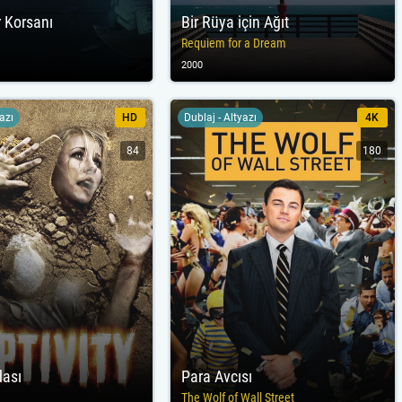
r Korsanı
Bir Rüya için Ağıt
Requiem for a Dream
2000
yazı
HD
Dublaj - Altyazı
4K
84
180
dası
Para Avcısı
The Wolf of Wall Street