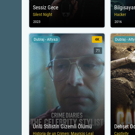
Sessiz Gece
Bilgisaya
Silent Night
Hacker
2023
2016
Dublaj - Altyazı
4K
Dublaj - Alt
71
Ünlü Stilistin Gizemli Ölümü
Dehşet O
Historia de un Crimen: Mauricio Leal
Captivity