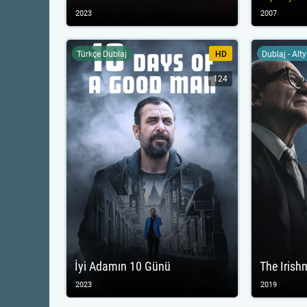
2023
2007
Türkçe Dublaj
HD
Dublaj - Alt
124
İyi Adamın 10 Günü
The Iris
2023
2019