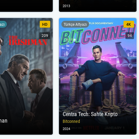
2013
yazı
HD
Türkçe Altyazı
4K
209
94
Centra Tech: Sahte Kripto
hman
Bitconned
2024