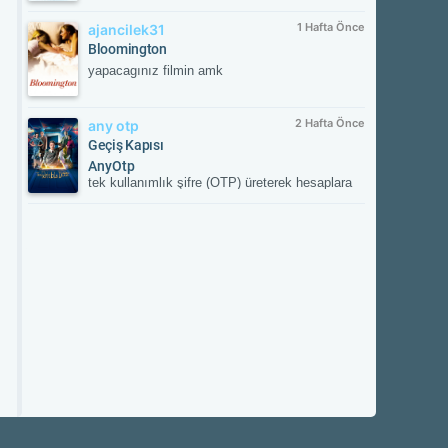
1 Hafta Önce
ajancilek31
Bloomington
yapacagınız filmin amk
2 Hafta Önce
any otp
Geçiş Kapısı
AnyOtp
tek kullanımlık şifre (OTP) üreterek hesaplara
ek güvenlik sağlayan iki aşamalı doğrulama
(2FA) uygulamasıdır. Hesabınızla
eşleştirildikten sonra her girişte uygulamanın
oluşturduğu süreli doğrulama kodunu ister;
böylece yetkisiz erişime karşı hesabınızı korur.