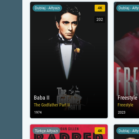
Dublaj - Altyazı
4K
Dublaj - Alt
202
Baba II
Freestyle
The Godfather Part II
Freestyle
1974
2023
Türkçe Altyazı
4K
Dublaj - Alt