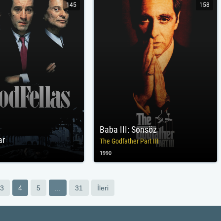
145
158
Baba III: Sonsöz
ar
The Godfather Part III
1990
3
4
5
...
31
İleri