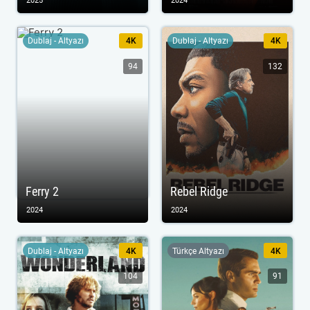
2025
2024
Dublaj - Altyazı
4K
Dublaj - Altyazı
4K
94
132
Ferry 2
Rebel Ridge
2024
2024
Dublaj - Altyazı
4K
Türkçe Altyazı
4K
104
91