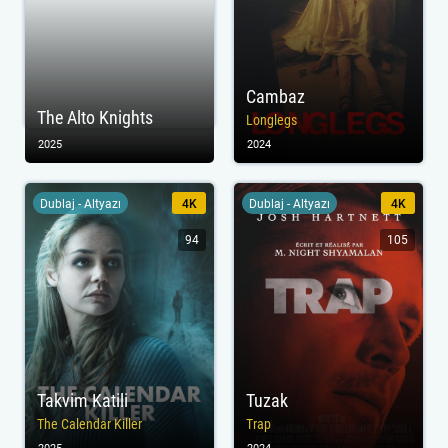
Cambaz
The Alto Knights
Longlegs
2025
2024
Dublaj - Altyazı
4K
Dublaj - Altyazı
4K
94
105
Takvim Katili
Tuzak
The Calendar Killer
Trap