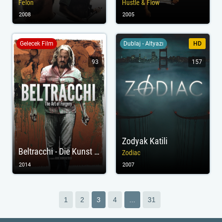
Felon
Hustle & Flow
2008
2005
Gelecek Film
Dublaj - Altyazı
HD
93
157
Zodyak Katili
Beltracchi - Die Kunst der Fälschung
Zodiac
2014
2007
1
2
3
4
...
31