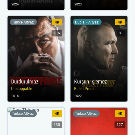
2024
2023
Türkçe Altyazı
4K
Dublaj - Altyazı
4K
116
81
Durdurulmaz
Kurşun İşlemez
Unstoppable
Bullet Proof
2018
2022
Türkçe Altyazı
4K
Türkçe Altyazı
4K
135
127