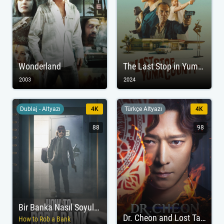
Wonderland
The Last Stop in Yuma County
2003
2024
Dublaj - Altyazı
4K
Türkçe Altyazı
4K
88
98
Bir Banka Nasıl Soyulur?
Dr. Cheon and Lost Talisman
How to Rob a Bank