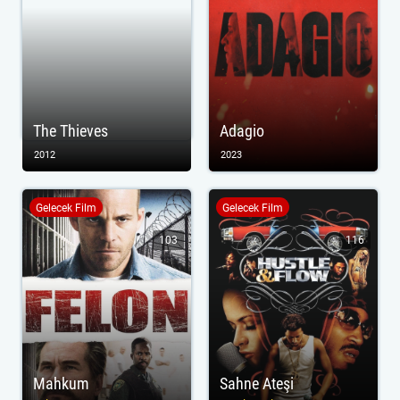
The Thieves
Adagio
2012
2023
Gelecek Film
Gelecek Film
103
116
Mahkum
Sahne Ateşi