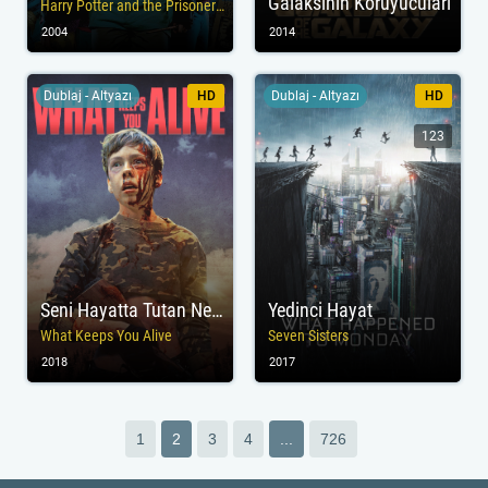
Galaksinin Koruyucuları
Harry Potter and the Prisoner of Azkaban
2004
2014
Dublaj - Altyazı
HD
Dublaj - Altyazı
HD
123
Seni Hayatta Tutan Nedir?
Yedinci Hayat
What Keeps You Alive
Seven Sisters
2018
2017
1
2
3
4
...
726