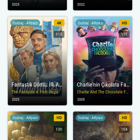
2025
2022
Dublaj - Altyazı
4K
Dublaj - Altyazı
HD
115
115
Fantastik Dörtlü: İlk Adımlar
Charlie'nin Çikolata Fabrikası
The Fantastic 4: First Steps
Charlie And The Chocolate Factory
2025
2005
Dublaj - Altyazı
HD
Dublaj - Altyazı
HD
130
104