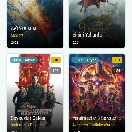
Ay'ın Düşüşü
Sihirli Yollarda
Moonfall
2022
2021
Dublaj - Altyazı
HD
Dublaj - Altyazı
HD
153
154
Soysuzlar Çetesi
Yenilmezler 3 Sonsuzluk Savaşı
Inglourious Basterds
Avengers 3 Infinity War