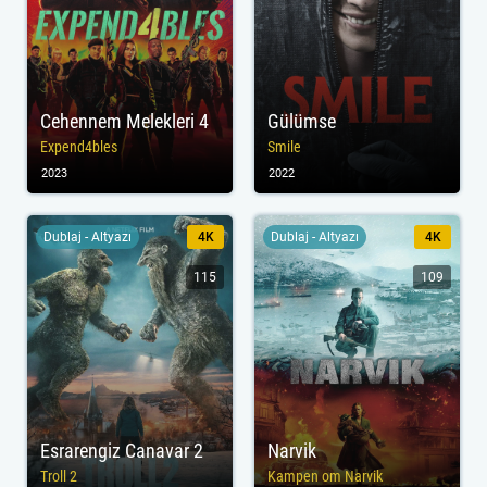
Cehennem Melekleri 4
Gülümse
Expend4bles
Smile
2023
2022
Dublaj - Altyazı
4K
Dublaj - Altyazı
4K
115
109
Esrarengiz Canavar 2
Narvik
Troll 2
Kampen om Narvik