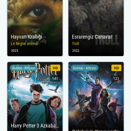
Hayvan Krallığı
Esrarengiz Canavar
Le Règne animal
Troll
2023
2022
Dublaj - Altyazı
HD
Dublaj - Altyazı
HD
141
121
Harry Potter 3 Azkaban Tutsağı