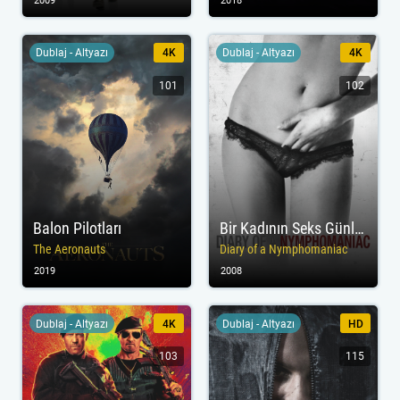
2009
2018
Dublaj - Altyazı
4K
Dublaj - Altyazı
4K
101
102
Balon Pilotları
Bir Kadının Seks Günlüğü
The Aeronauts
Diary of a Nymphomaniac
2019
2008
Dublaj - Altyazı
4K
Dublaj - Altyazı
HD
103
115