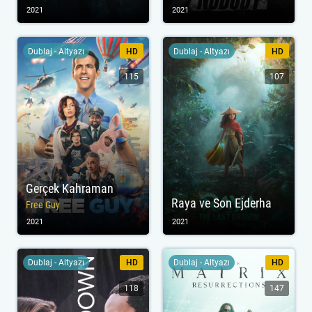
2021
2021
Dublaj - Altyazı
HD
Dublaj - Altyazı
HD
115
107
Gerçek Kahraman
Raya ve Son Ejderha
Free Guy
2021
2021
Dublaj - Altyazı
HD
Dublaj - Altyazı
HD
118
147