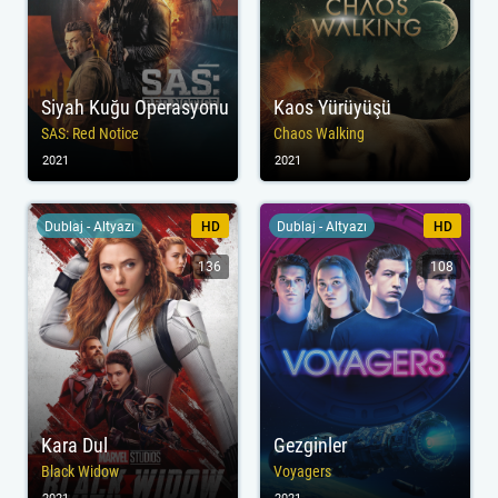
Siyah Kuğu Operasyonu
Kaos Yürüyüşü
SAS: Red Notice
Chaos Walking
2021
2021
Dublaj - Altyazı
HD
Dublaj - Altyazı
HD
136
108
Kara Dul
Gezginler
Black Widow
Voyagers