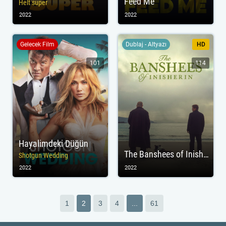
Feed Me
Helt super
2022
2022
Gelecek Film
Dublaj - Altyazı
HD
101
114
Hayalimdeki Düğün
The Banshees of Inisherin
Shotgun Wedding
2022
2022
1
2
3
4
...
61