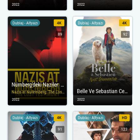
2022
2022
Dublaj - Altyazı
4K
Dublaj - Altyazı
4K
89
92
Nürnberg'deki Naziler: Kayıp Tanıklık izle
Belle Ve Sebastian Cesur Dostum
Nazis at Nuremberg: The Lost Testimony
2022
2022
Dublaj - Altyazı
4K
Dublaj - Altyazı
HD
91
123