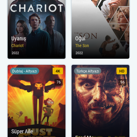
Uyanış
Oğul
Chariot
The Son
2022
2022
Dublaj - Altyazı
4K
Türkçe Altyazı
HD
76
96
Süper Aile