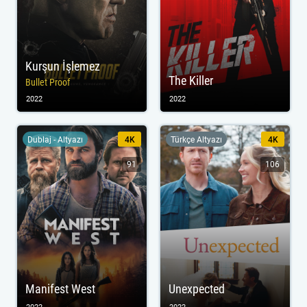
Kurşun İşlemez
The Killer
Bullet Proof
2022
2022
Dublaj - Altyazı
4K
Türkçe Altyazı
4K
91
106
Manifest West
Unexpected