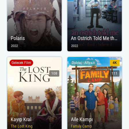
Polaris
An Ostrich Told Me the World Is Fake and I Think I Believe It
2022
2022
Gelecek Film
Dublaj - Altyazı
4K
108
111
Kayıp Kral
Aile Kampı
The Lost King
Family Camp