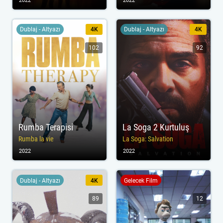
2022
2022
Dublaj - Altyazı
4K
Dublaj - Altyazı
4K
102
92
Rumba Terapisi
La Soga 2 Kurtuluş
Rumba la vie
La Soga: Salvation
2022
2022
Dublaj - Altyazı
4K
Gelecek Film
89
12