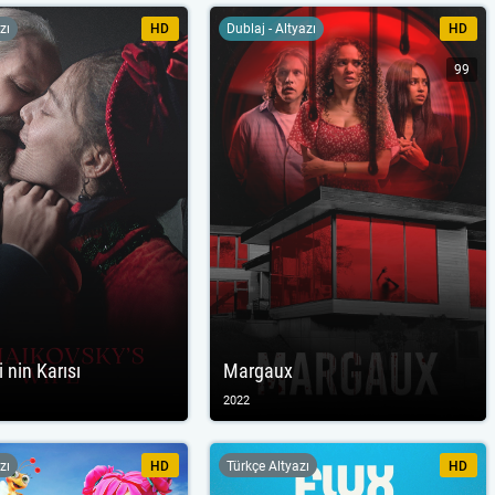
zı
HD
Dublaj - Altyazı
HD
99
 nin Karısı
Margaux
2022
zı
HD
Türkçe Altyazı
HD