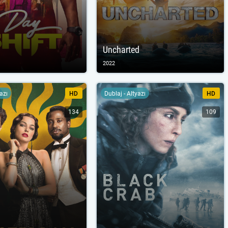
Uncharted
2022
yazı
HD
Dublaj - Altyazı
HD
134
109