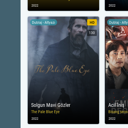
2022
2022
Dublaj - Altyazı
HD
Dublaj - Alt
130
Solgun Mavi Gözler
Acil İniş
The Pale Blue Eye
Bisang seo
2022
2022