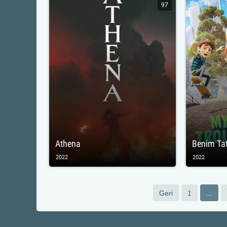
97
Athena
Benim Tat
2022
2022
Geri
1
...