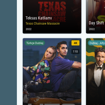
Teksas Katliamı
Day Shift
Texas Chainsaw Massacre
2022
2022
Türkçe Dublaj
4K
Dublaj - Alt
110