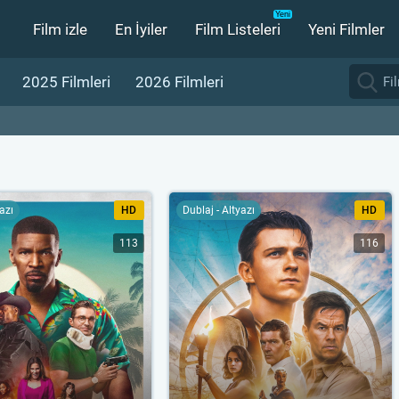
Film izle
En İyiler
Film Listeleri
Yeni Filmler
2025 Filmleri
2026 Filmleri
yazı
HD
Dublaj - Altyazı
HD
113
116