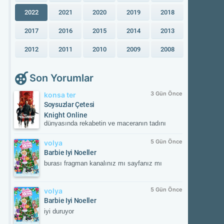
2022
2021
2020
2019
2018
2017
2016
2015
2014
2013
2012
2011
2010
2009
2008
Son Yorumlar
3 Gün Önce
konsa ter
Soysuzlar Çetesi
Knight Online
dünyasında rekabetin ve maceranın tadını
çıkar! Güvenilir sunucular, aktif etkinlikler ve
kesintisiz oyun deneyimiyle savaşın
5 Gün Önce
volya
merkezinde yerini al. Güncel gelişmeleri takip
Barbie Iyi Noeller
etmek ve resmi içeriklere ulaşmak için
burası fragman kanalınız mı sayfanız mı
NTTGame platformunu ziyaret edebilir,
karakterini zirveye taşıyacak fırsatları
kaçırmayabilirsin.
5 Gün Önce
volya
Barbie Iyi Noeller
iyi duruyor