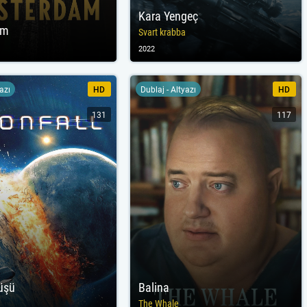
Kara Yengeç
am
Svart krabba
2022
yazı
HD
Dublaj - Altyazı
HD
131
117
üşü
Balina
The Whale