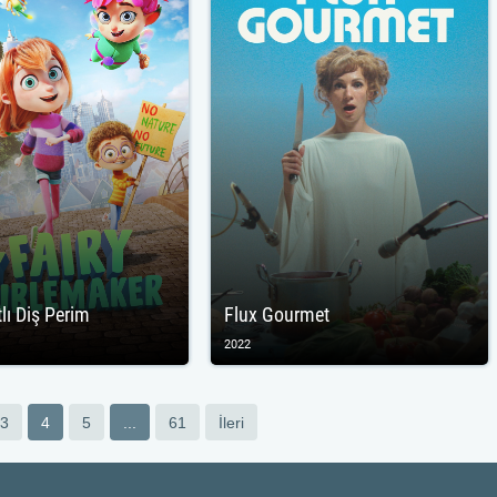
lı Diş Perim
Flux Gourmet
2022
3
4
5
...
61
İleri