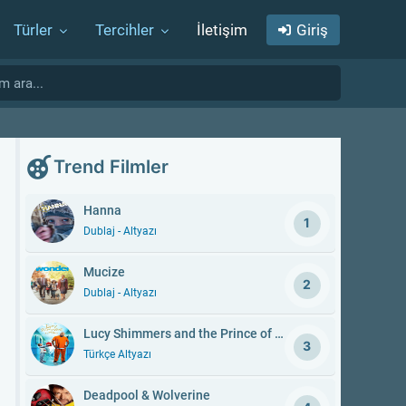
Türler
Tercihler
İletişim
Giriş
Trend Filmler
Hanna
1
Dublaj - Altyazı
Mucize
2
Dublaj - Altyazı
Lucy Shimmers and the Prince of Peace
3
Türkçe Altyazı
Deadpool & Wolverine