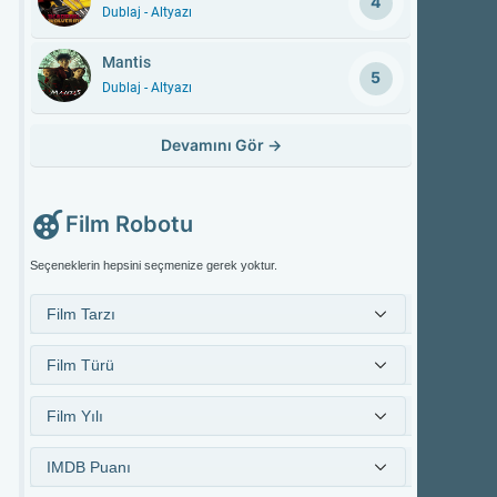
4
Dublaj - Altyazı
Mantis
5
Dublaj - Altyazı
Devamını Gör
→
Film Robotu
Seçeneklerin hepsini seçmenize gerek yoktur.