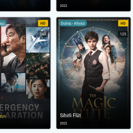
2022
yazı
HD
Dublaj - Altyazı
HD
140
125
Sihirli Flüt
neon
2022