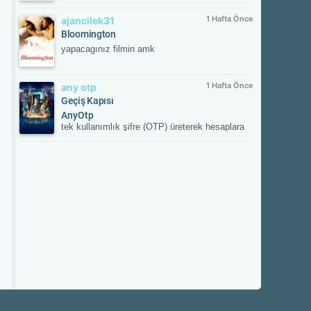
1 Hafta Önce
ajancilek31
Bloomington
yapacagınız filmin amk
1 Hafta Önce
any otp
Geçiş Kapısı
AnyOtp
tek kullanımlık şifre (OTP) üreterek hesaplara
ek güvenlik sağlayan iki aşamalı doğrulama
(2FA) uygulamasıdır. Hesabınızla
eşleştirildikten sonra her girişte uygulamanın
oluşturduğu süreli doğrulama kodunu ister;
böylece yetkisiz erişime karşı hesabınızı korur.