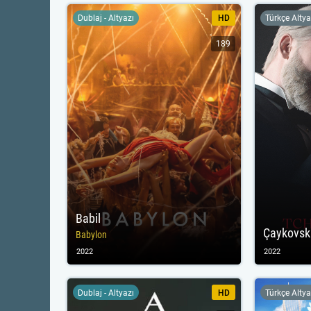
Dublaj - Altyazı
HD
Türkçe Altya
189
Babil
Çaykovski
Babylon
2022
2022
Dublaj - Altyazı
HD
Türkçe Altya