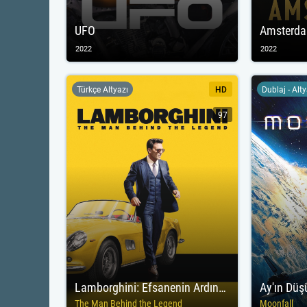
UFO
Amsterd
2022
2022
Türkçe Altyazı
HD
Dublaj - Alt
97
Lamborghini: Efsanenin Ardındaki Adam
Ay'ın Düş
The Man Behind the Legend
Moonfall