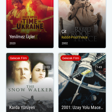
Çit
Yenilmez Üçler
Rabbit-Proof Fence
2020
2002
Gelecek Film
Gelecek Film
103
149
Karda Yürüyen
2001: Uzay Yolu Macerası