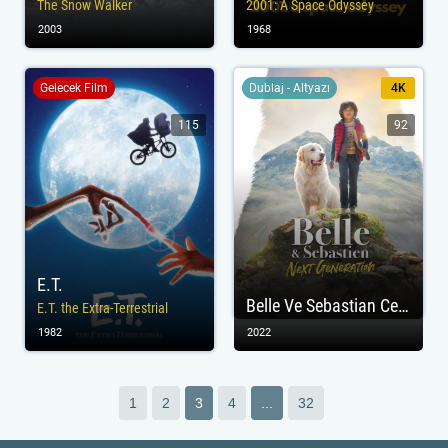
The Snow Walker
2001: A Space Odyssey
2003
1968
Gelecek Film
Dublaj - Altyazı
4K
115
92
E.T.
Belle Ve Sebastian Cesur Dostum
E.T. the Extra-Terrestrial
1982
2022
1
2
3
4
...
32