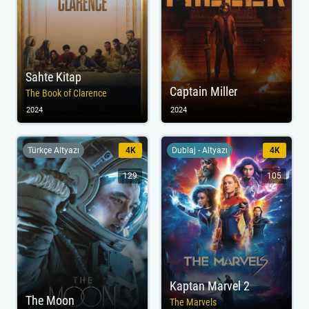
Sahte Kitap
Captain Miller
The Book of Clarence
2024
2024
Türkçe Altyazı
4K
Dublaj - Altyazı
4K
129
105
Kaptan Marvel 2
The Moon
The Marvels