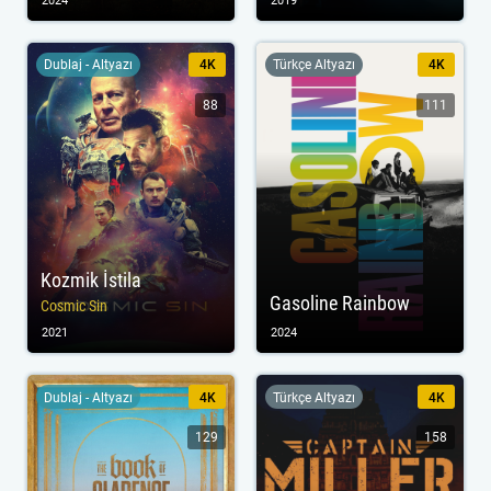
2024
2019
Dublaj - Altyazı
4K
Türkçe Altyazı
4K
88
111
Kozmik İstila
Gasoline Rainbow
Cosmic Sin
2021
2024
Dublaj - Altyazı
4K
Türkçe Altyazı
4K
129
158