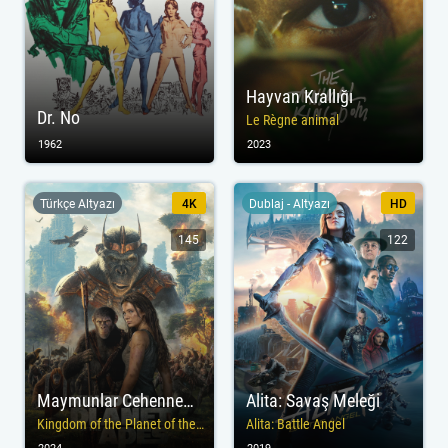
Hayvan Krallığı
Dr. No
Le Règne animal
1962
2023
Türkçe Altyazı
4K
Dublaj - Altyazı
HD
145
122
Maymunlar Cehennemi: Yeni Krallık
Alita: Savaş Meleği
Kingdom of the Planet of the Apes
Alita: Battle Angel