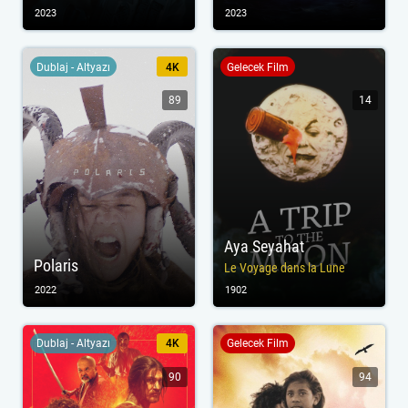
2023
2023
Dublaj - Altyazı
4K
Gelecek Film
89
14
Aya Seyahat
Polaris
Le Voyage dans la Lune
2022
1902
Dublaj - Altyazı
4K
Gelecek Film
90
94