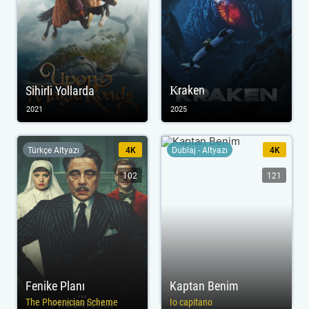
Кraken
Sihirli Yollarda
2021
2025
Türkçe Altyazı
4K
Dublaj - Altyazı
4K
102
121
Fenike Planı
Kaptan Benim
The Phoenician Scheme
Io capitano