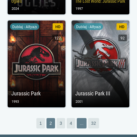
Uglies
The Lost World: Jurassic Park
2024
1997
Dublaj - Altyazı
HD
Dublaj - Altyazı
HD
127
92
Jurassic Park
Jurassic Park III
1993
2001
1
2
3
4
...
32