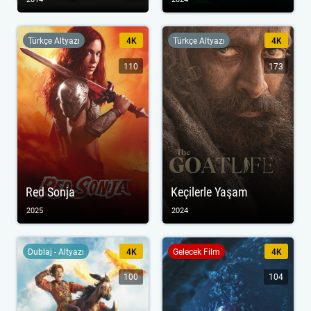
Türkçe Altyazı
4K
Türkçe Altyazı
4K
110
173
Red Sonja
Keçilerle Yaşam
2025
2024
Dublaj - Altyazı
4K
Gelecek Film
4K
100
104