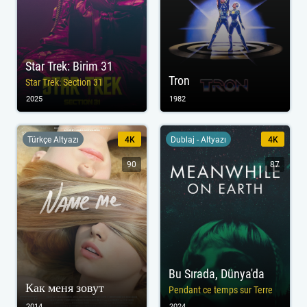
Star Trek: Birim 31
Tron
Star Trek: Section 31
2025
1982
Türkçe Altyazı
4K
Dublaj - Altyazı
4K
90
87
Bu Sırada, Dünya'da
Как меня зовут
Pendant ce temps sur Terre
2014
2024