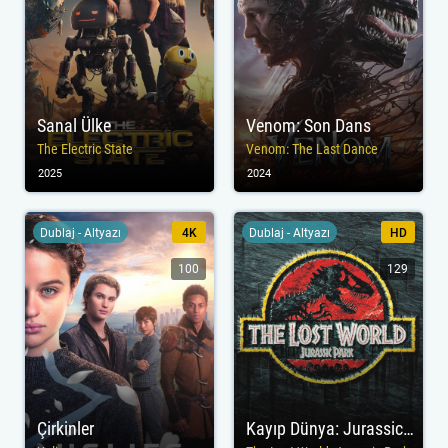
Sanal Ülke
Venom: Son Dans
The Electric State
Venom: The Last Dance
2025
2024
Dublaj - Altyazı
4K
Dublaj - Altyazı
HD
100
129
Çirkinler
Kayıp Dünya: Jurassic Park