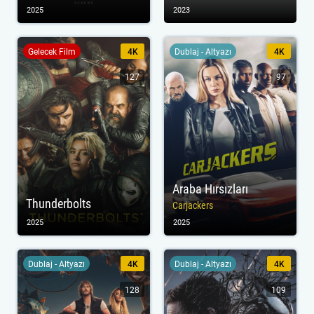
2025
2023
Gelecek Film
4K
Dublaj - Altyazı
4K
127
97
Araba Hırsızları
Thunderbolts
Carjackers
2025
2025
Dublaj - Altyazı
4K
Dublaj - Altyazı
4K
128
109