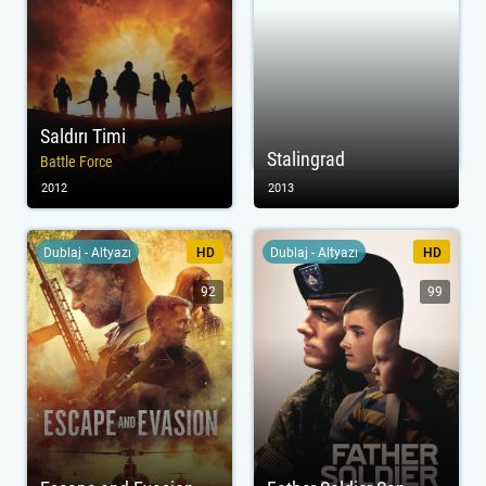
Saldırı Timi
Stalingrad
Battle Force
2012
2013
Dublaj - Altyazı
HD
Dublaj - Altyazı
HD
92
99