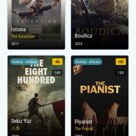
İstisna
Boudica
The Exception
2017
2023
Dublaj - Altyazı
4K
Dublaj - Altyazı
HD
149
150
Sekiz Yüz
Piyanist
八佰
The Pianist