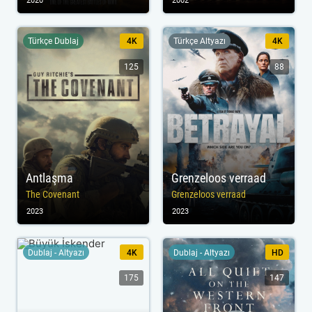
2020
2002
Türkçe Dublaj
4K
Türkçe Altyazı
4K
125
88
Antlaşma
Grenzeloos verraad
The Covenant
Grenzeloos verraad
2023
2023
Dublaj - Altyazı
4K
Dublaj - Altyazı
HD
175
147