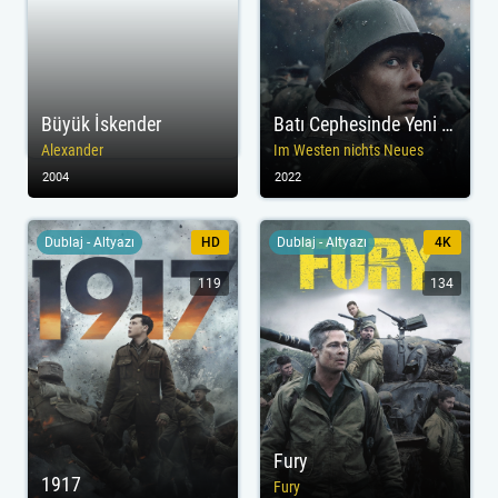
Büyük İskender
Batı Cephesinde Yeni Bir Şey Yok
Alexander
Im Westen nichts Neues
2004
2022
Dublaj - Altyazı
HD
Dublaj - Altyazı
4K
119
134
Fury
1917
Fury