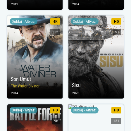
2019
2014
Dublaj - Altyazı
4K
Dublaj - Altyazı
HD
112
91
Son Umut
Sisu
The Water Diviner
2014
2023
Dublaj - Altyazı
HD
Dublaj - Altyazı
HD
98
131