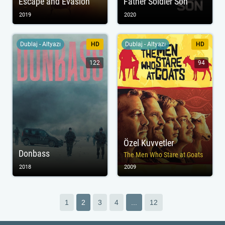
Escape and Evasion
Father Soldier Son
2019
2020
Dublaj - Altyazı
HD
Dublaj - Altyazı
HD
122
94
Özel Kuvvetler
Donbass
The Men Who Stare at Goats
2018
2009
1
2
3
4
...
12