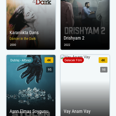
Karanlıkta Dans
Drishyam 2
Dancer in the Dark
2000
2022
Dublaj - Altyazı
4K
Gelecek Film
4K
95
98
Asrın Elmas Soygunu
Vay Anam Vay