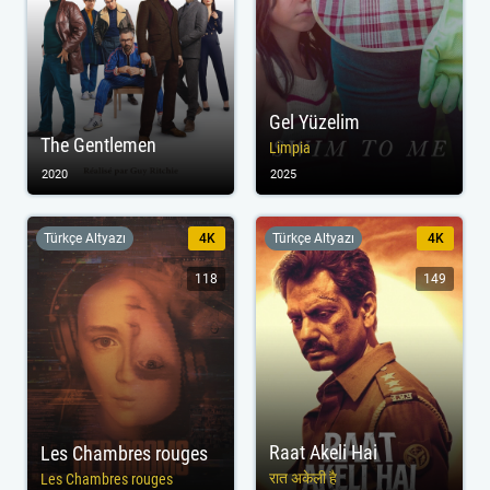
Gel Yüzelim
The Gentlemen
Limpia
2020
2025
Türkçe Altyazı
4K
Türkçe Altyazı
4K
118
149
Raat Akeli Hai
Les Chambres rouges
रात अकेली है
Les Chambres rouges