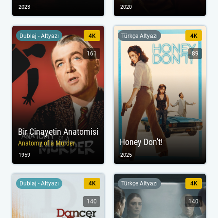
2023
2020
Dublaj - Altyazı
4K
Türkçe Altyazı
4K
161
89
Bir Cinayetin Anatomisi
Honey Don't!
Anatomy of a Murder
1959
2025
Dublaj - Altyazı
4K
Türkçe Altyazı
4K
140
140