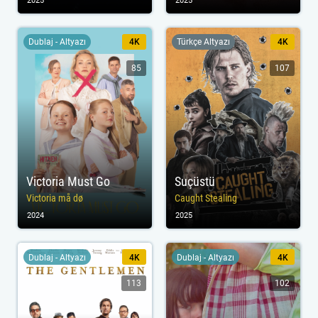
2025
2025
Dublaj - Altyazı
4K
Türkçe Altyazı
4K
85
107
Victoria Must Go
Suçüstü
Victoria må dø
Caught Stealing
2024
2025
Dublaj - Altyazı
4K
Dublaj - Altyazı
4K
113
102