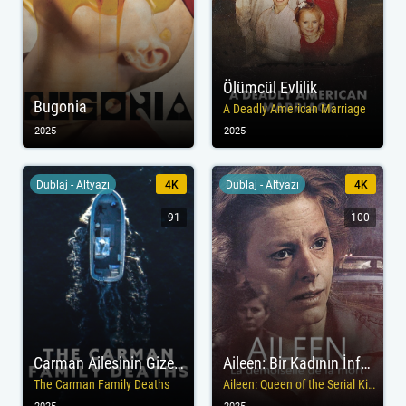
Ölümcül Evlilik
Bugonia
A Deadly American Marriage
2025
2025
Dublaj - Altyazı
4K
Dublaj - Altyazı
4K
91
100
Carman Ailesinin Gizemi
Aileen: Bir Kadının İnfazı
The Carman Family Deaths
Aileen: Queen of the Serial Killers