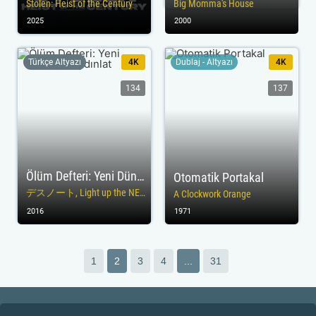
Stolen: Heist of the Century
Big Momma's House
2025
2000
Türkçe Altyazı
4K
Dublaj - Altyazı
4K
134
137
Ölüm Defteri: Yeni Dünyayı Aydınlat
Otomatik Portakal
デスノート, Light up the NEW world
A Clockwork Orange
2016
1971
1
2
3
4
...
31