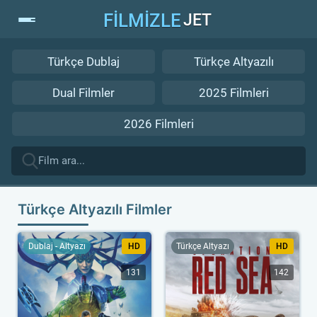
FİLMİZLE
JET
Türkçe Dublaj
Türkçe Altyazılı
Dual Filmler
2025 Filmleri
2026 Filmleri
Türkçe Altyazılı Filmler
Dublaj - Altyazı
HD
Türkçe Altyazı
HD
131
142