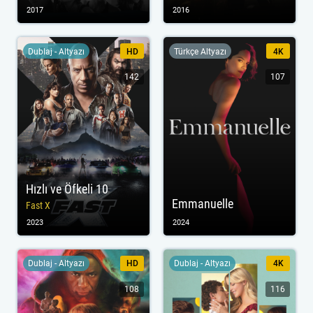
2017
2016
Dublaj - Altyazı
HD
Türkçe Altyazı
4K
142
107
Hızlı ve Öfkeli 10
Emmanuelle
Fast X
2023
2024
Dublaj - Altyazı
HD
Dublaj - Altyazı
4K
108
116