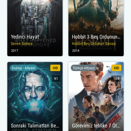
Yedinci Hayat
Hobbit 3 Beş Ordunun Savaşı
Seven Sisters
Hobbit Beş Ordunun Savaşı
2017
2014
Dublaj - Altyazı
HD
Türkçe Altyazı
HD
91
164
Sonraki Talimatları Bekleyin
Görevimiz tehlike 7 Ölümcül Hesaplaşma