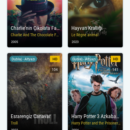
Charlie'nin Çikolata Fabrikası
Hayvan Krallığı
Charlie And The Chocolate Factory
Le Règne animal
2005
2023
Dublaj - Altyazı
HD
Dublaj - Altyazı
HD
104
141
Esrarengiz Canavar
Harry Potter 3 Azkaban Tutsağı
Troll
Harry Potter and the Prisoner of Azkaban