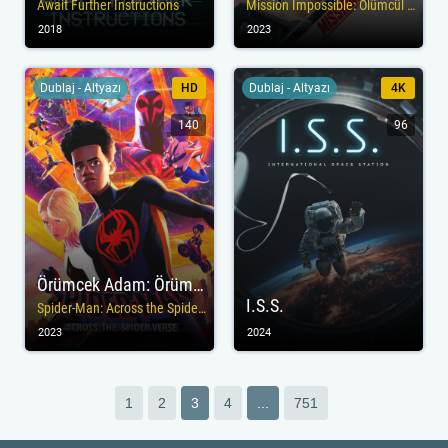
Await Further Instructions
Mission Impossible: Ölümcül Hesaplaşma Birinci Bölüm
2018
2023
Dublaj - Altyazı
HD
Dublaj - Altyazı
4K
140
96
Örümcek Adam: Örümcek Evrenine Geçiş
I.S.S.
Spider-Man: Across the Spider-Verse
2023
2024
1
2
3
4
...
751