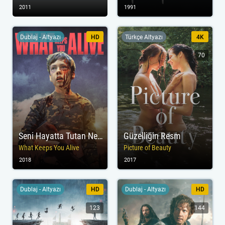
2011
1991
Dublaj - Altyazı
HD
Türkçe Altyazı
4K
70
Seni Hayatta Tutan Nedir?
Güzelliğin Resm
What Keeps You Alive
Picture of Beauty
2018
2017
Dublaj - Altyazı
HD
Dublaj - Altyazı
HD
123
144