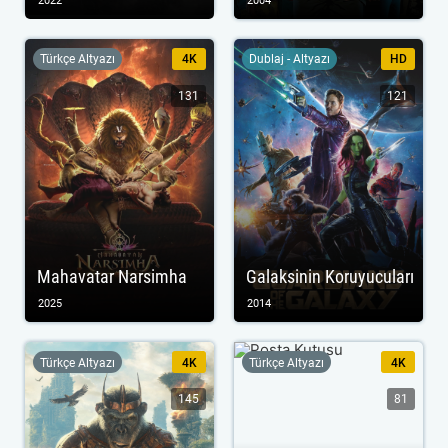
2022
2004
Türkçe Altyazı
4K
Dublaj - Altyazı
HD
131
121
Mahavatar Narsimha
Galaksinin Koruyucuları
2025
2014
Türkçe Altyazı
4K
Türkçe Altyazı
4K
145
81