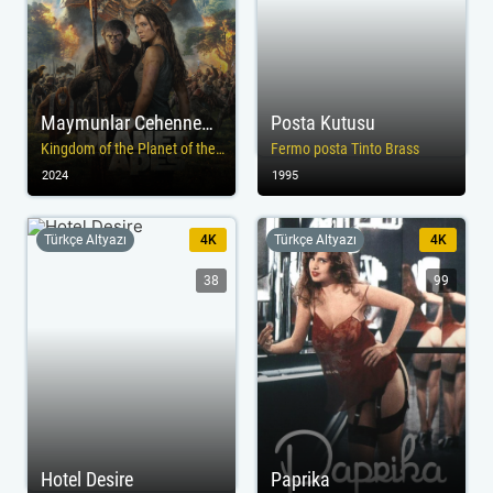
Maymunlar Cehennemi: Yeni Krallık
Posta Kutusu
Kingdom of the Planet of the Apes
Fermo posta Tinto Brass
2024
1995
Türkçe Altyazı
4K
Türkçe Altyazı
4K
38
99
Hotel Desire
Paprika