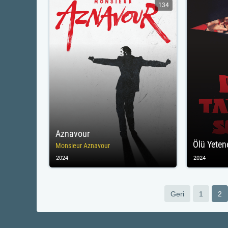
134
Aznavour
Ölü Yeten
Monsieur Aznavour
2024
2024
Geri
1
2