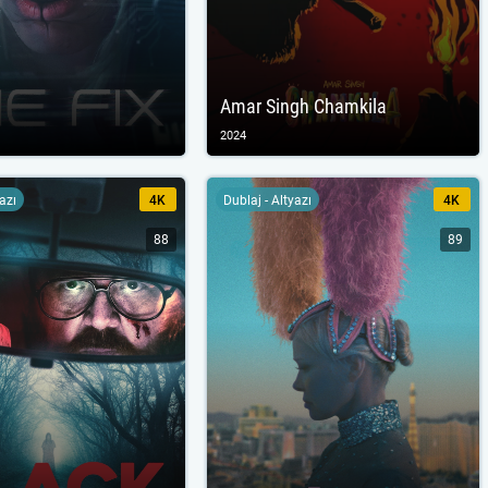
Amar Singh Chamkila
2024
yazı
4K
Dublaj - Altyazı
4K
88
89