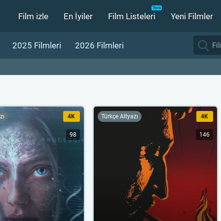
Film izle
En İyiler
Film Listeleri
Yeni Filmler
2025 Filmleri
2026 Filmleri
zı
4K
Türkçe Altyazı
4K
98
146