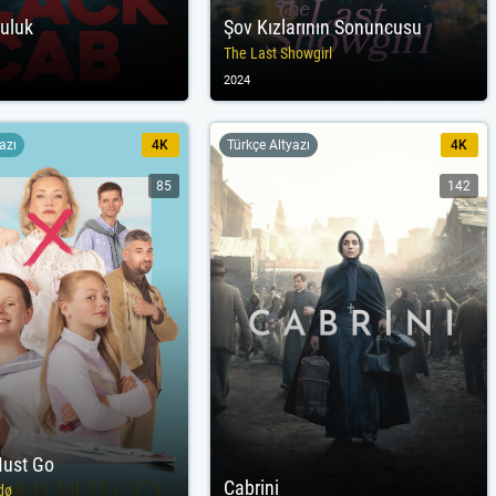
culuk
Şov Kızlarının Sonuncusu
The Last Showgirl
2024
yazı
4K
Türkçe Altyazı
4K
85
142
Must Go
Cabrini
dø