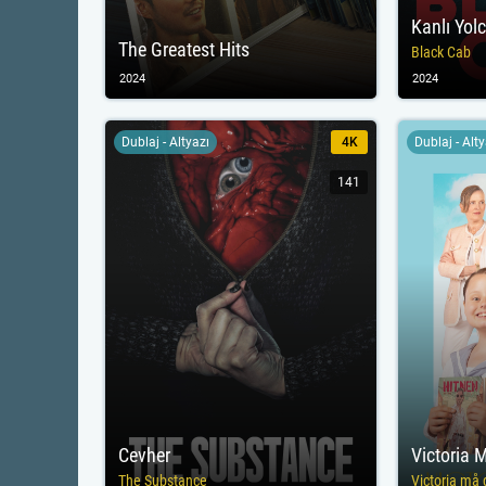
Kanlı Yol
The Greatest Hits
Black Cab
2024
2024
Dublaj - Altyazı
4K
Dublaj - Alt
141
Cevher
Victoria 
The Substance
Victoria må 