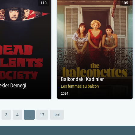
110
105
Balkondaki Kadınlar
ekler Derneği
Les femmes au balcon
2024
3
4
...
17
İleri