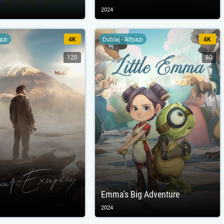
2024
yazı
4K
Dublaj - Altyazı
4K
120
80
Emma's Big Adventure
2024