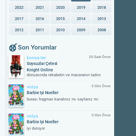
2022
2021
2020
2019
2018
2017
2016
2015
2014
2013
2012
2011
2010
2009
2008
Son Yorumlar
20 Saat Önce
konsa ter
Soysuzlar Çetesi
Knight Online
dünyasında rekabetin ve maceranın tadını
çıkar! Güvenilir sunucular, aktif etkinlikler ve
kesintisiz oyun deneyimiyle savaşın
3 Gün Önce
volya
merkezinde yerini al. Güncel gelişmeleri takip
Barbie Iyi Noeller
etmek ve resmi içeriklere ulaşmak için
burası fragman kanalınız mı sayfanız mı
NTTGame platformunu ziyaret edebilir,
karakterini zirveye taşıyacak fırsatları
kaçırmayabilirsin.
3 Gün Önce
volya
Barbie Iyi Noeller
iyi duruyor