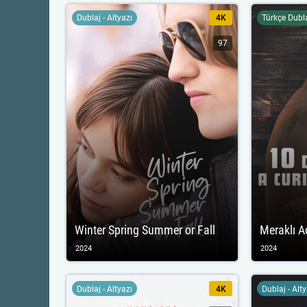
Dublaj - Altyazı
4K
Türkçe Dubl
97
Winter Spring Summer or Fall
Meraklı 
2024
2024
Dublaj - Altyazı
4K
Dublaj - Alt