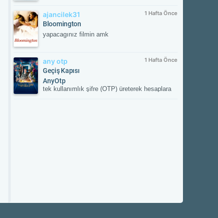
1 Hafta Önce
ajancilek31
Bloomington
yapacagınız filmin amk
1 Hafta Önce
any otp
Geçiş Kapısı
AnyOtp
tek kullanımlık şifre (OTP) üreterek hesaplara
ek güvenlik sağlayan iki aşamalı doğrulama
(2FA) uygulamasıdır. Hesabınızla
eşleştirildikten sonra her girişte uygulamanın
oluşturduğu süreli doğrulama kodunu ister;
böylece yetkisiz erişime karşı hesabınızı korur.