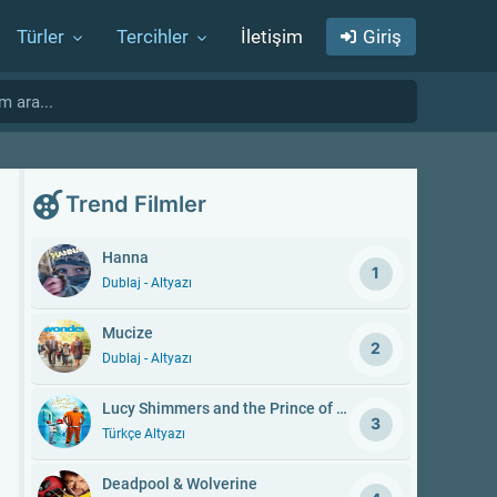
Türler
Tercihler
İletişim
Giriş
Trend Filmler
Hanna
1
Dublaj - Altyazı
Mucize
2
Dublaj - Altyazı
Lucy Shimmers and the Prince of Peace
3
Türkçe Altyazı
Deadpool & Wolverine