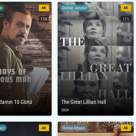
aj
4K
Dublaj - Altyazı
4K
110
111
Adamın 10 Günü
The Great Lillian Hall
2024
yazı
4K
Türkçe Altyazı
4K