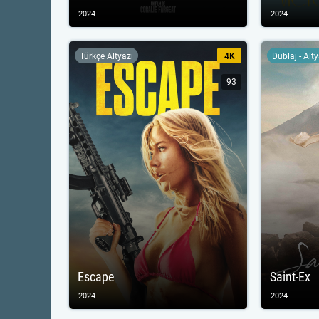
2024
2024
Türkçe Altyazı
4K
Dublaj - Alt
93
Escape
Saint-Ex
2024
2024