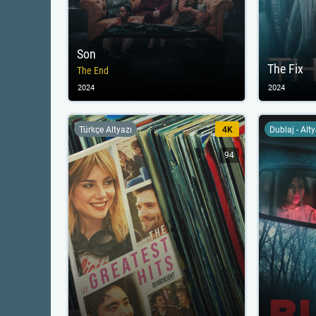
Son
The Fix
The End
2024
2024
Türkçe Altyazı
4K
Dublaj - Alt
94