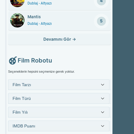
4
Dublaj - Altyazı
Mantis
5
Dublaj - Altyazı
Devamını Gör
→
Film Robotu
Seçeneklerin hepsini seçmenize gerek yoktur.