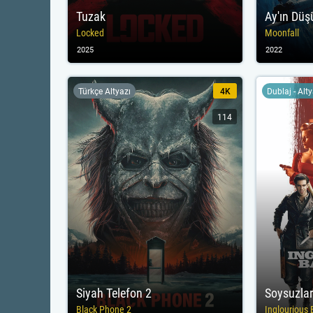
Tuzak
Ay'ın Düş
Locked
Moonfall
2025
2022
Türkçe Altyazı
4K
Dublaj - Alt
114
Siyah Telefon 2
Soysuzlar
Black Phone 2
Inglourious 