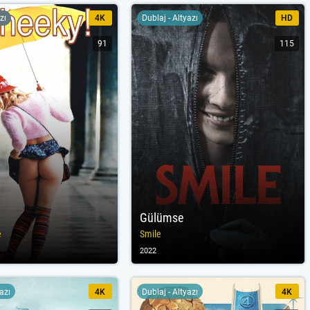
zı
4K
Dublaj - Altyazı
HD
91
115
Gülümse
e
Smile
2022
yazı
4K
Dublaj - Altyazı
4K