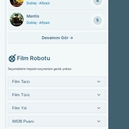
4
Dublaj - Altyazı
Mantis
5
Dublaj - Altyazı
Devamını Gör
→
Film Robotu
Seçeneklerin hepsini seçmenize gerek yoktur.