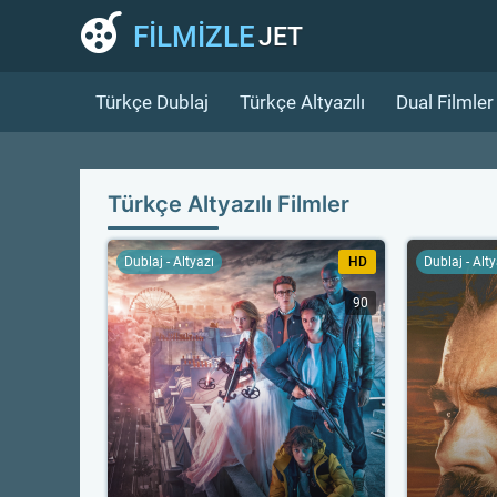
FİLMİZLE
JET
Türkçe Dublaj
Türkçe Altyazılı
Dual Filmler
Türkçe Altyazılı Filmler
Dublaj - Altyazı
HD
Dublaj - Alt
90