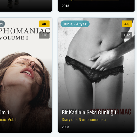
2018
zı
4K
Dublaj - Altyazı
4K
118
102
lüm 1
Bir Kadının Seks Günlüğü
c: Vol. I
Diary of a Nymphomaniac
2008