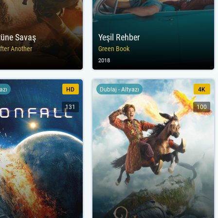
tüne Savaş
Yeşil Rehber
fter Another
Green Book
2018
yazı
HD
Dublaj - Altyazı
4K
131
100