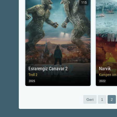
115
Esrarengiz Canavar 2
Narvik
Troll 2
Kampen om 
2025
2022
Geri
1
2