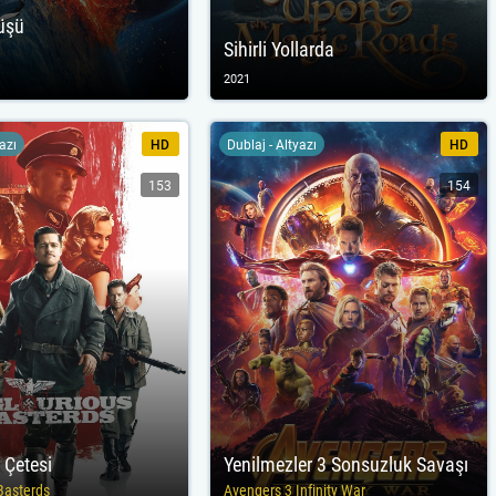
üşü
Sihirli Yollarda
2021
yazı
HD
Dublaj - Altyazı
HD
153
154
 Çetesi
Yenilmezler 3 Sonsuzluk Savaşı
Basterds
Avengers 3 Infinity War