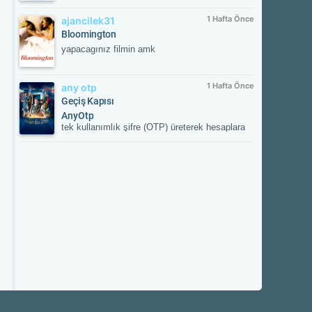
1 Hafta Önce
ajancilek31
Bloomington
yapacagınız filmin amk
1 Hafta Önce
any otp
Geçiş Kapısı
AnyOtp
tek kullanımlık şifre (OTP) üreterek hesaplara
ek güvenlik sağlayan iki aşamalı doğrulama
(2FA) uygulamasıdır. Hesabınızla
eşleştirildikten sonra her girişte uygulamanın
oluşturduğu süreli doğrulama kodunu ister;
böylece yetkisiz erişime karşı hesabınızı korur.