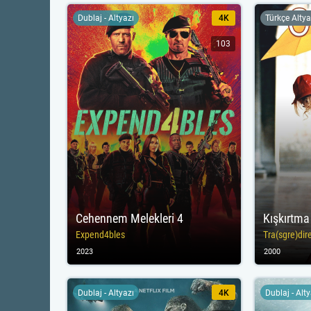
Dublaj - Altyazı
4K
Türkçe Altya
103
Cehennem Melekleri 4
Kışkırtma
Expend4bles
Tra(sgre)dir
2023
2000
Dublaj - Altyazı
4K
Dublaj - Alt