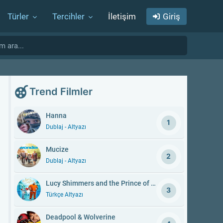
Türler
Tercihler
İletişim
Giriş
Trend Filmler
Hanna
1
Dublaj - Altyazı
Mucize
2
Dublaj - Altyazı
Lucy Shimmers and the Prince of Peace
3
Türkçe Altyazı
Deadpool & Wolverine