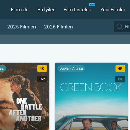
Film izle
En İyiler
Film Listeleri
Yeni Filmler
2025 Filmleri
2026 Filmleri
yazı
4K
Dublaj - Altyazı
4K
162
130