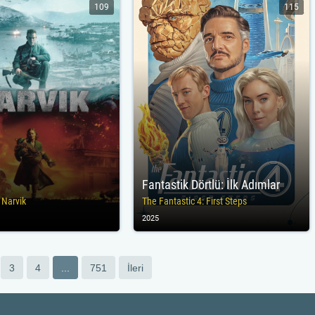
109
115
Fantastik Dörtlü: İlk Adımlar
Narvik
The Fantastic 4: First Steps
2025
3
4
...
751
İleri