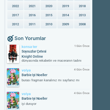
2022
2021
2020
2019
2018
2017
2016
2015
2014
2013
2012
2011
2010
2009
2008
Son Yorumlar
1 Gün Önce
konsa ter
Soysuzlar Çetesi
Knight Online
dünyasında rekabetin ve maceranın tadını
çıkar! Güvenilir sunucular, aktif etkinlikler ve
kesintisiz oyun deneyimiyle savaşın
4 Gün Önce
volya
merkezinde yerini al. Güncel gelişmeleri takip
Barbie Iyi Noeller
etmek ve resmi içeriklere ulaşmak için
burası fragman kanalınız mı sayfanız mı
NTTGame platformunu ziyaret edebilir,
karakterini zirveye taşıyacak fırsatları
kaçırmayabilirsin.
4 Gün Önce
volya
Barbie Iyi Noeller
iyi duruyor