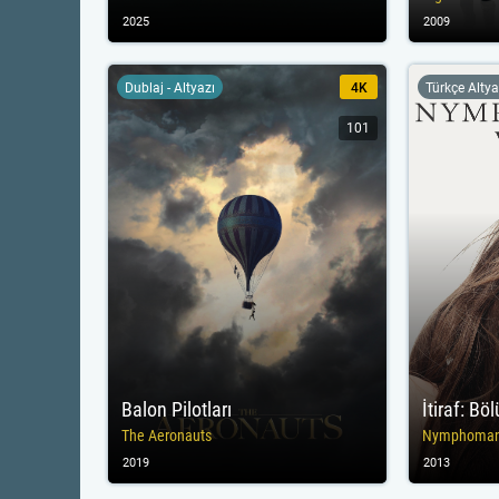
2025
2009
Dublaj - Altyazı
4K
Türkçe Altya
101
Balon Pilotları
İtiraf: Bö
The Aeronauts
Nymphomania
2019
2013