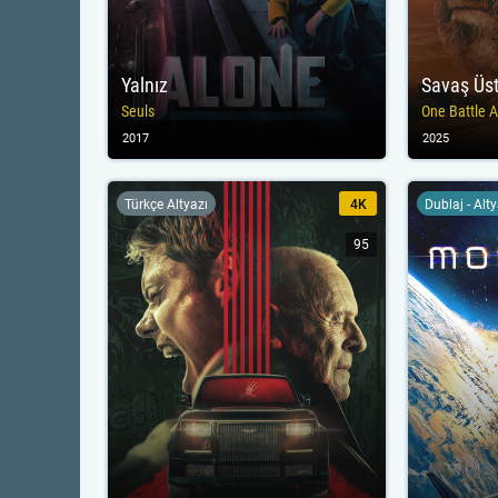
Yalnız
Savaş Üs
Seuls
One Battle A
2017
2025
Türkçe Altyazı
4K
Dublaj - Alt
95