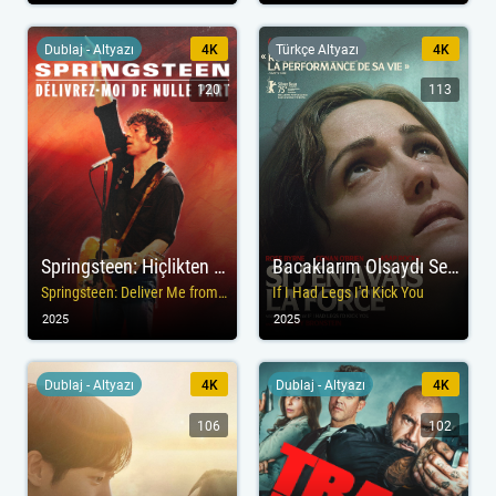
Dublaj - Altyazı
4K
Türkçe Altyazı
4K
120
113
Springsteen: Hiçlikten Kurtar Beni
Bacaklarım Olsaydı Seni Tekmelerdim
Springsteen: Deliver Me from Nowhere
If I Had Legs I'd Kick You
2025
2025
Dublaj - Altyazı
4K
Dublaj - Altyazı
4K
106
102