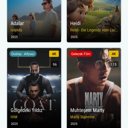
Adalar
Heidi
Islands
Heidi - Die Legende vom Luchs
2025
2025
Dublaj - Altyazı
4K
Gelecek Film
4K
96
115
Gölgedeki Yıldız
Muhteşem Marty
HIM
Marty Supreme
2025
2025