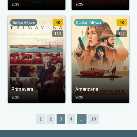
2025
2025
Türkçe Altyazı
4K
Dublaj - Altyazı
4K
110
107
Primavera
Americana
2025
2025
1
2
3
4
...
18