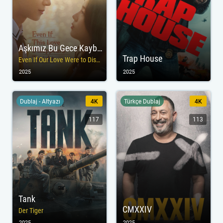
Aşkımız Bu Gece Kaybolsa Bile
Trap House
Even If Our Love Were to Disappear Tonight
2025
2025
Dublaj - Altyazı
4K
Türkçe Dublaj
4K
117
113
Tank
CMXXIV
Der Tiger
2025
2025