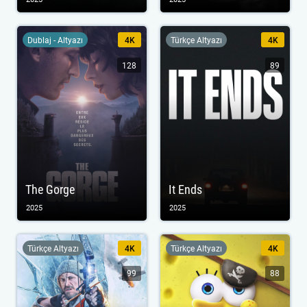
Dublaj - Altyazı
4K
Türkçe Altyazı
4K
128
89
The Gorge
It Ends
2025
2025
Türkçe Altyazı
4K
Türkçe Altyazı
4K
99
88