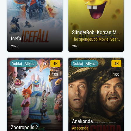
SüngerBob: Korsan Macerası
Icefall
The SpongeBob Movie: Search for SquarePants
2025
2025
Dublaj - Altyazı
4K
Dublaj - Altyazı
4K
108
100
Anakonda
Zootropolis 2
Anaconda