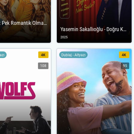
Splitsville: Pek Romantik Olmayan Komedi
Yasemin Sakallıoğlu - Doğru Koca Nasıl Seçilir?
2025
yazı
4K
Dublaj - Altyazı
4K
108
95