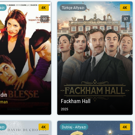
yazı
4K
Türkçe Altyazı
4K
90
97
adın
Fackham Hall
erman
2025
yazı
4K
Dublaj - Altyazı
4K