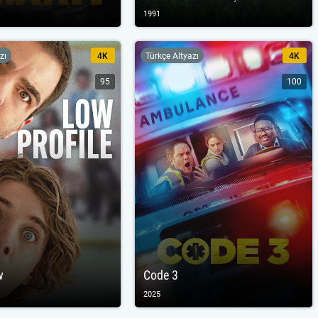
1991
zı
4K
Türkçe Altyazı
4K
95
100
w
Code 3
2025