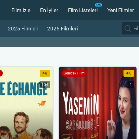
Film izle
En İyiler
Film Listeleri
Yeni Filmler
2025 Filmleri
2026 Filmleri
m
4K
Gelecek Film
4K
104
1