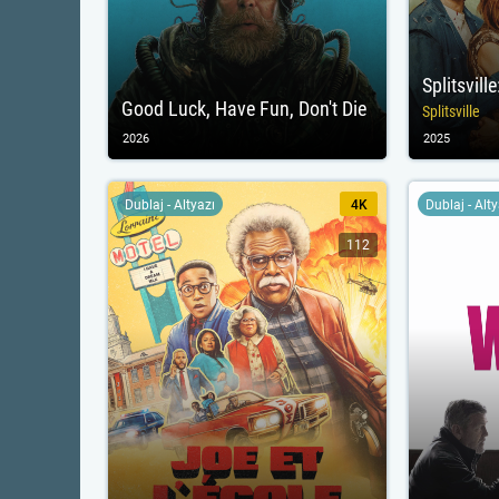
Good Luck, Have Fun, Don't Die
Splitsville
2026
2025
Dublaj - Altyazı
4K
Dublaj - Alt
112