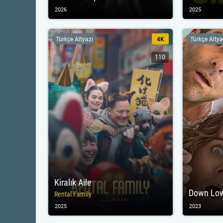
2026
2025
Türkçe Altyazı
4K
Türkçe Altya
110
Kiralık Aile
Down Lo
Rental Family
2025
2023