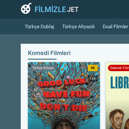
FİLMİZLE
JET
Türkçe Dublaj
Türkçe Altyazılı
Dual Filmler
Komedi Filmleri
Türkçe Altyazı
4K
Gelecek Fil
134