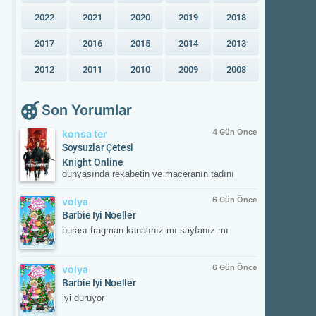
2022
2021
2020
2019
2018
2017
2016
2015
2014
2013
2012
2011
2010
2009
2008
Son Yorumlar
4 Gün Önce
konsa ter
Soysuzlar Çetesi
Knight Online
dünyasında rekabetin ve maceranın tadını
çıkar! Güvenilir sunucular, aktif etkinlikler ve
kesintisiz oyun deneyimiyle savaşın
6 Gün Önce
volya
merkezinde yerini al. Güncel gelişmeleri takip
Barbie Iyi Noeller
etmek ve resmi içeriklere ulaşmak için
burası fragman kanalınız mı sayfanız mı
NTTGame platformunu ziyaret edebilir,
karakterini zirveye taşıyacak fırsatları
kaçırmayabilirsin.
6 Gün Önce
volya
Barbie Iyi Noeller
iyi duruyor