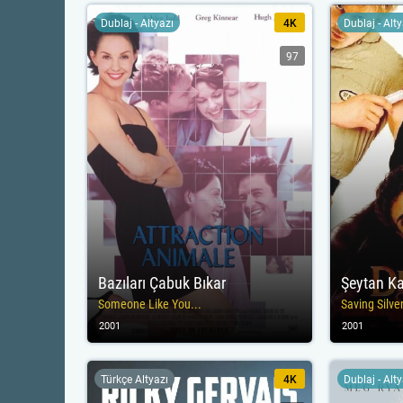
Dublaj - Altyazı
4K
Dublaj - Alt
97
Bazıları Çabuk Bıkar
Şeytan K
Someone Like You...
Saving Silv
2001
2001
Türkçe Altyazı
4K
Dublaj - Alt