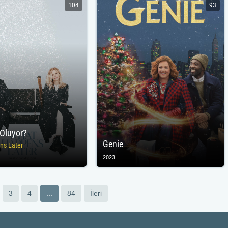
104
93
Oluyor?
Genie
ns Later
2023
3
4
...
84
İleri