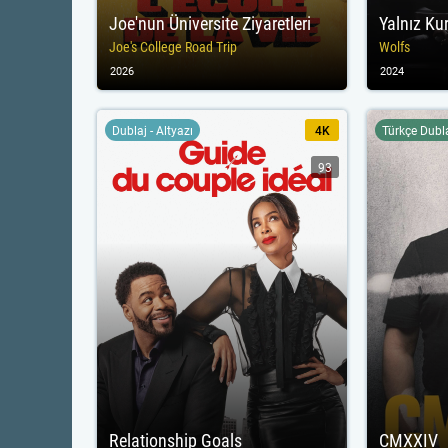
Joe'nun Üniversite Ziyaretleri
Yalnız Kur
Joe's College Road Trip
Wolfs
2026
2024
Dublaj - Altyazı
4K
Türkçe Dubl
93
Relationship Goals
CMXXIV