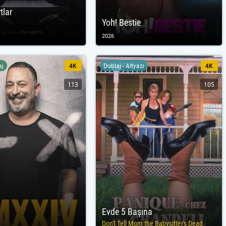
tlar
Yoh! Bestie
2026
aj
4K
Dublaj - Altyazı
4K
113
105
Evde 5 Başına
Don't Tell Mom the Babysitter's Dead