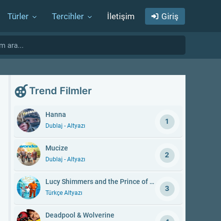
Türler
Tercihler
İletişim
Giriş
Trend Filmler
Hanna
1
Dublaj - Altyazı
Mucize
2
Dublaj - Altyazı
Lucy Shimmers and the Prince of Peace
3
Türkçe Altyazı
Deadpool & Wolverine