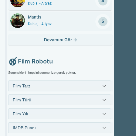
4
Dublaj - Altyazı
Mantis
5
Dublaj - Altyazı
Devamını Gör
→
Film Robotu
Seçeneklerin hepsini seçmenize gerek yoktur.