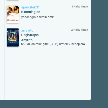
1 Hafta Önce
ajancilek31
Bloomington
yapacagınız filmin amk
2 Hafta Önce
any otp
Geçiş Kapısı
AnyOtp
tek kullanımlık şifre (OTP) üreterek hesaplara
ek güvenlik sağlayan iki aşamalı doğrulama
(2FA) uygulamasıdır. Hesabınızla
eşleştirildikten sonra her girişte uygulamanın
oluşturduğu süreli doğrulama kodunu ister;
böylece yetkisiz erişime karşı hesabınızı korur.