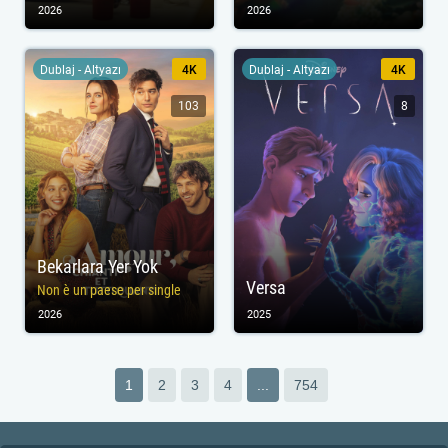
2026
2026
Dublaj - Altyazı
4K
Dublaj - Altyazı
4K
103
8
Bekarlara Yer Yok
Versa
Non è un paese per single
2026
2025
1
2
3
4
...
754