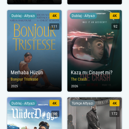
Dublaj - Altyazı
4K
Dublaj - Altyazı
4K
111
92
Merhaba Hüzün
Kaza mı Cinayet mi?
Bonjour Tristesse
The Crash
2025
2026
Dublaj - Altyazı
4K
Türkçe Altyazı
4K
96
172