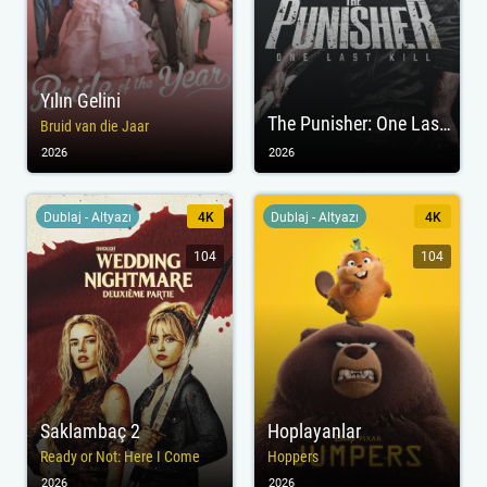
Yılın Gelini
The Punisher: One Last Kill
Bruid van die Jaar
2026
2026
Dublaj - Altyazı
4K
Dublaj - Altyazı
4K
104
104
Saklambaç 2
Hoplayanlar
Ready or Not: Here I Come
Hoppers
2026
2026