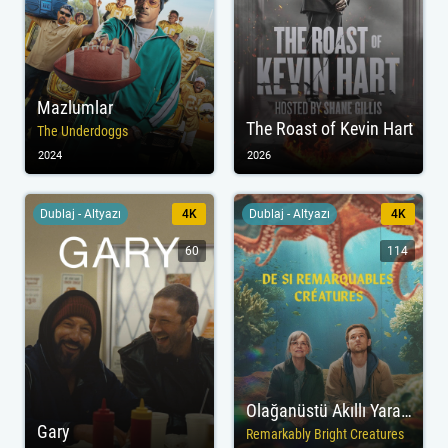
Mazlumlar
The Roast of Kevin Hart
The Underdoggs
2024
2026
Dublaj - Altyazı
4K
Dublaj - Altyazı
4K
60
114
Olağanüstü Akıllı Yaratıklar
Gary
Remarkably Bright Creatures