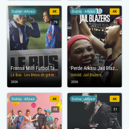
Dublaj - Altyazı
4K
Dublaj - Altyazı
4K
79
70
Fransa Milli Futbol Takımının İsyanı
Perde Arkası Jail Blazers
Le Bus : Les Bleus en grève
Untold: Jail Blazers
2026
2026
Dublaj - Altyazı
4K
Dublaj - Altyazı
4K
98
51