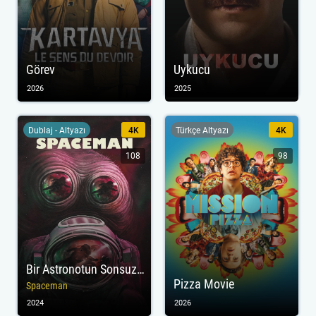
Görev
Uykucu
2026
2025
Dublaj - Altyazı
4K
Türkçe Altyazı
4K
108
98
Bir Astronotun Sonsuz Yolculuğu
Pizza Movie
Spaceman
2024
2026