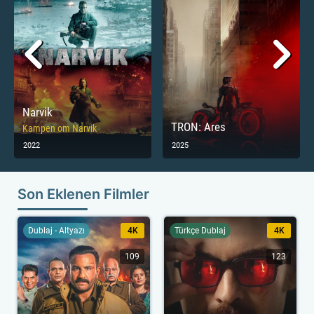
Narvik
TRON: Ares
Kampen om Narvik
2022
2025
Son Eklenen Filmler
Dublaj - Altyazı
4K
Türkçe Dublaj
4K
109
123